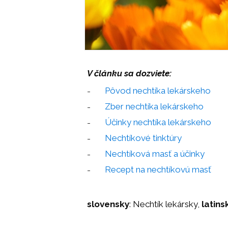
V článku sa dozviete:
Pôvod nechtíka lekárskeho
Zber nechtíka lekárskeho
Účinky nechtíka lekárskeho
Nechtíkové tinktúry
Nechtíková masť a účinky
Recept na nechtíkovú masť
slovensky
: Nechtík lekársky,
latins