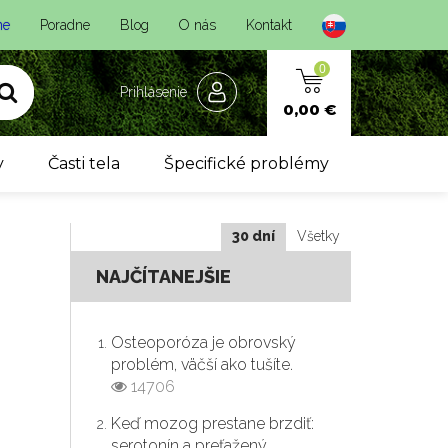
ne
Poradne
Blog
O nás
Kontakt
0
Prihlásenie
0,00 €
y
Časti tela
Špecifické problémy
30 dní
Všetky
NAJČÍTANEJŠIE
Osteoporóza je obrovský
problém, väčší ako tušíte.
14706
Keď mozog prestane brzdiť:
serotonín a preťažený