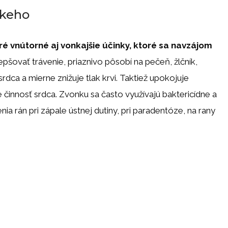
skeho
ré vnútorné aj vonkajšie účinky, ktoré sa navzájom
pšovať trávenie, priaznivo pôsobí na pečeň, žlčník,
srdca a mierne znižuje tlak krvi. Taktiež upokojuje
 činnosť srdca. Zvonku sa často využívajú baktericídne a
a rán pri zápale ústnej dutiny, pri paradentóze, na rany