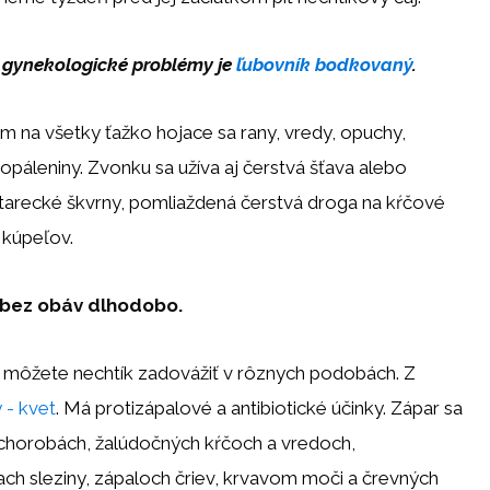
a gynekologické problémy je
ľubovník bodkovaný
.
 na všetky ťažko hojace sa rany, vredy, opuchy,
popáleniny. Zvonku sa užíva aj čerstvá šťava alebo
 starecké škvrny, pomliaždená čerstvá droga na kŕčové
 kúpeľov.
 bez obáv dlhodobo.
i môžete nechtík zadovážiť v rôznych podobách. Z
 - kvet
. Má protizápalové a antibiotické účinky. Zápar sa
 chorobách, žalúdočných kŕčoch a vredoch,
ch sleziny, zápaloch čriev, krvavom moči a črevných