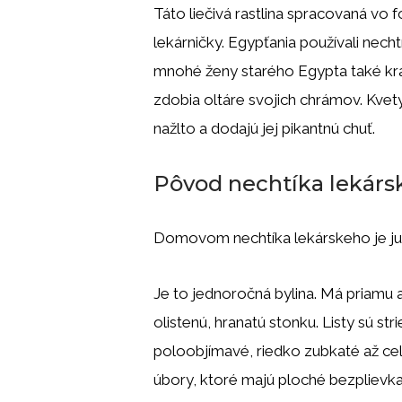
Táto liečivá rastlina spracovaná vo 
lekárničky. Egypťania používali nech
mnohé ženy starého Egypta také krásn
zdobia oltáre svojich chrámov. Kvet
nažlto a dodajú jej pikantnú chuť.
Pôvod nechtíka lekárs
Domovom nechtíka lekárskeho je juž
Je to jednoročná bylina. Má priamu 
olistenú, hranatú stonku. Listy sú st
poloobjímavé, riedko zubkaté až ce
úbory, ktoré majú ploché bezplievka