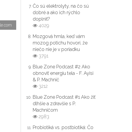
Čo sú elektrolyty, na čo sú
dobré a ako ich rýchlo
doplniť?
gle.com
4029
Mozgová hmla, keď vám
mozog potichu hovorí, že
niečo nie je v poriadku
3791
Blue Zone Podcast #2 Ako
obnoviť energiu tela - F. Ayisi
& P. Machnič
3212
Blue Zone Podcast #1 Ako žiť
dlhšie a zdravšie s P.
Machničom
2983
Probiotiká vs. postbiotiká: Čo