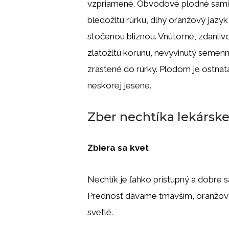
vzpriamené. Obvodové plodné samičie
bledožltú rúrku, dlhý oranžový jazyk
stočenou bliznou. Vnútorné, zdanliv
zlatožltú korunu, nevyvinutý semenník
zrastené do rúrky. Plodom je ostnatá
neskorej jesene.
Zber nechtíka lekársk
Zbiera sa kvet
Nechtík je ľahko prístupný a dobre 
Prednosť dávame tmavším, oranžový
svetlé.