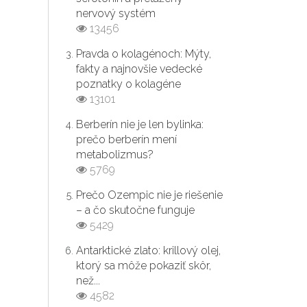
nervový systém
13456
Pravda o kolagénoch: Mýty,
fakty a najnovšie vedecké
poznatky o kolagéne
13101
Berberín nie je len bylinka:
prečo berberín mení
metabolizmus?
5769
Prečo Ozempic nie je riešenie
– a čo skutočne funguje
5429
Antarktické zlato: krillový olej,
ktorý sa môže pokaziť skôr,
než...
4582