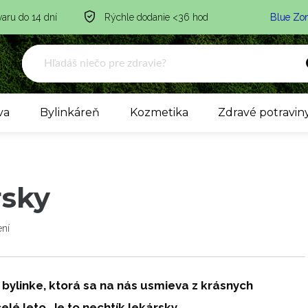
varu do 14 dní
Rýchle dodanie <36 hod
Blue Zo
va
Bylinkáreň
Kozmetika
Zdravé potravin
rsky
ní
bylinke, ktorá sa na nás usmieva z krásnych
lé leto. Je to nechtík lekársky.