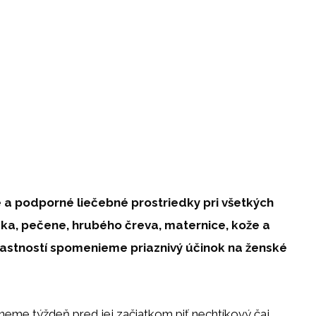
e a podporné liečebné prostriedky pri všetkých
dka, pečene, hrubého čreva, maternice, kože a
vlastností spomenieme priaznivý účinok na ženské
eme týždeň pred jej začiatkom piť nechtíkový čaj.