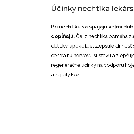
Účinky nechtíka lekár
Pri nechtíku sa spájajú veľmi dob
dopĺňajú.
Čaj z nechtíka pomáha zle
obličky, upokojuje, zlepšuje činnosť 
centrálnu nervovú sústavu a zlepšuje
regeneračné účinky na podporu hojeni
a zápaly kože.