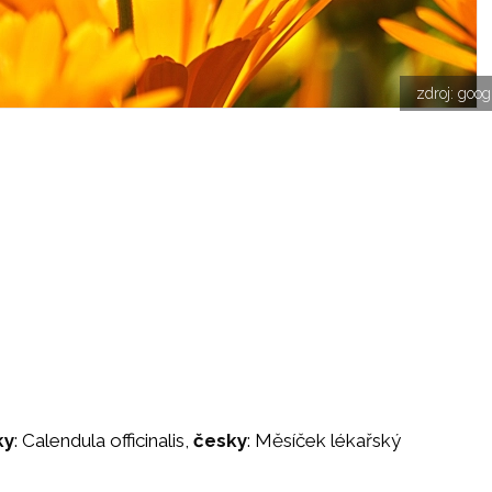
zdroj: goo
ky
: Calendula officinalis,
česky
: Měsíček lékařský