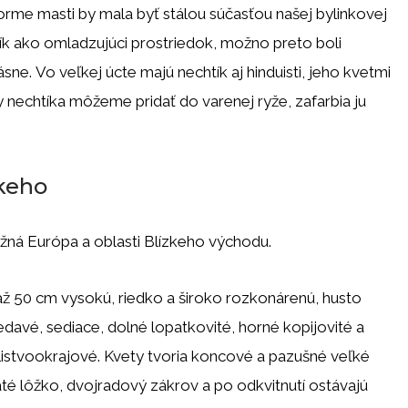
forme masti by mala byť stálou súčasťou našej bylinkovej
tík ako omladzujúci prostriedok, možno preto boli
e. Vo veľkej úcte majú nechtík aj hinduisti, jeho kvetmi
y nechtíka môžeme pridať do varenej ryže, zafarbia ju
keho
ná Európa a oblasti Blízkeho východu.
až 50 cm vysokú, riedko a široko rozkonárenú, husto
riedavé, sediace, dolné lopatkovité, horné kopijovité a
listvookrajové. Kvety tvoria koncové a pazušné veľké
té lôžko, dvojradový zákrov a po odkvitnutí ostávajú