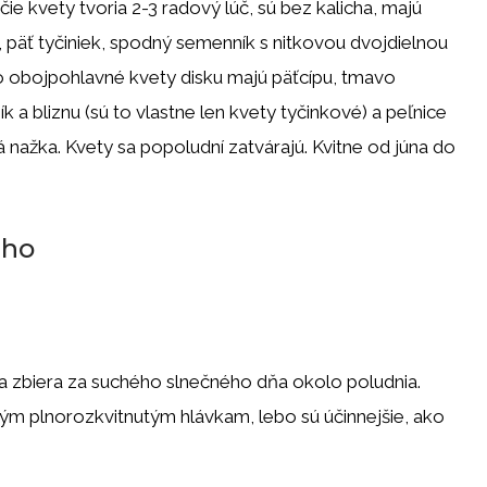
 kvety tvoria 2-3 radový lúč, sú bez kalicha, majú
, päť tyčiniek, spodný semenník s nitkovou dvojdielnou
o obojpohlavné kvety disku majú päťcípu, tmavo
 a bliznu (sú to vlastne len kvety tyčinkové) a peľnice
 nažka. Kvety sa popoludní zatvárajú. Kvitne od júna do
eho
sa zbiera za suchého slnečného dňa okolo poludnia.
m plnorozkvitnutým hlávkam, lebo sú účinnejšie, ako