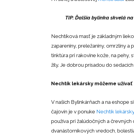
TIP: Ďalšia bylinka skvelá n
Nechtíková masť je základným liekom
zapareniny, preležaniny, omrzliny a 
tinktúra pri rakovine kože, na pehy,
žily. Je dobrou prísadou do sedacích
Nechtík lekársky môžeme užívať
V našich Bylinkárňach a na eshope s
čajovín je v ponuke
Nechtík lekársky
používa pri žalúdočných a črevných
dvanástorníkových vredoch, bolestia