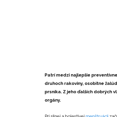
Patrí medzi najlepšie preventívn
druhoch rakoviny, osobitne žalú
prsníka. Z jeho ďalších dobrých 
orgány.
Pri silnej a bolestivej
menštruácii
začn