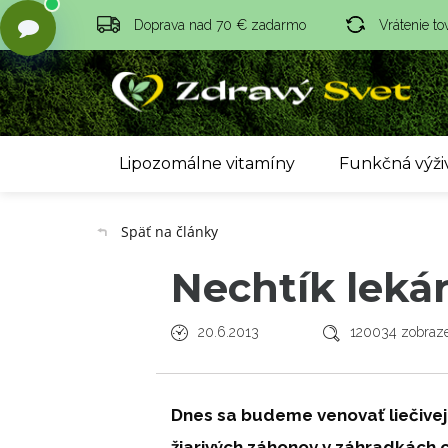
Doprava nad 70 € zadarmo
Vrátenie to
Lipozomálne vitamíny
Funkčná výži
Späť na články
Nechtík leká
20.6.2013
120034 zobraze
Dnes sa budeme venovať liečivej 
žiarivých záhonov v záhradkách ce