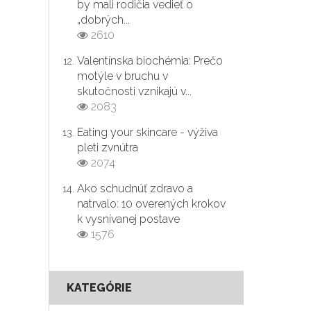
by mali rodičia vedieť o
„dobrých...
2610
Valentínska biochémia: Prečo
motýle v bruchu v
skutočnosti vznikajú v...
2083
Eating your skincare - výživa
pleti zvnútra
2074
Ako schudnúť zdravo a
natrvalo: 10 overených krokov
k vysnívanej postave
1576
KATEGÓRIE