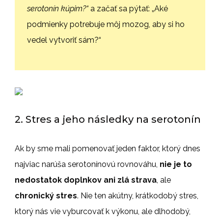
serotonín kúpim?“
a začať sa pýtať: „Aké
podmienky potrebuje môj mozog, aby si ho
vedel vytvoriť sám?“
2. Stres a jeho následky na serotonín
Ak by sme mali pomenovať jeden faktor, ktorý dnes
najviac narúša serotonínovú rovnováhu,
nie je to
nedostatok doplnkov ani zlá strava
, ale
chronický stres
. Nie ten akútny, krátkodobý stres,
ktorý nás vie vyburcovať k výkonu, ale dlhodobý,