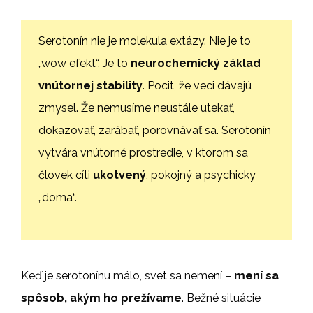
Serotonín nie je molekula extázy. Nie je to
„wow efekt“. Je to
neurochemický základ
vnútornej stability
. Pocit, že veci dávajú
zmysel. Že nemusíme neustále utekať,
dokazovať, zarábať, porovnávať sa. Serotonín
vytvára vnútorné prostredie, v ktorom sa
človek cíti
ukotvený
, pokojný a psychicky
„doma“.
Keď je serotonínu málo, svet sa nemení –
mení sa
spôsob, akým ho prežívame
. Bežné situácie