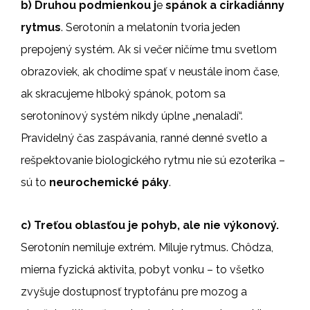
b) Druhou podmienkou j
e
spánok a cirkadiánny
rytmus
. Serotonín a melatonín tvoria jeden
prepojený systém. Ak si večer ničíme tmu svetlom
obrazoviek, ak chodíme spať v neustále inom čase,
ak skracujeme hlboký spánok, potom sa
serotonínový systém nikdy úplne „nenaladí“.
Pravidelný čas zaspávania, ranné denné svetlo a
rešpektovanie biologického rytmu nie sú ezoterika –
sú to
neurochemické páky
.
c) Treťou oblasťou je pohyb, ale nie výkonový.
Serotonín nemiluje extrém. Miluje rytmus. Chôdza,
mierna fyzická aktivita, pobyt vonku – to všetko
zvyšuje dostupnosť tryptofánu pre mozog a