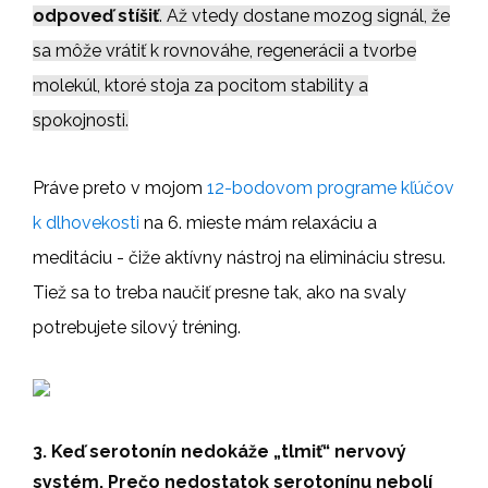
odpoveď stíšiť
. Až vtedy dostane mozog signál, že
sa môže vrátiť k rovnováhe, regenerácii a tvorbe
molekúl, ktoré stoja za pocitom stability a
spokojnosti.
Práve preto v mojom
12-bodovom programe kľúčov
k dlhovekosti
na 6. mieste mám relaxáciu a
meditáciu - čiže aktívny nástroj na elimináciu stresu.
Tiež sa to treba naučiť presne tak, ako na svaly
potrebujete silový tréning.
3. Keď serotonín nedokáže „tlmiť“ nervový
systém. Prečo nedostatok serotonínu nebolí