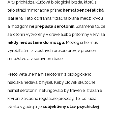
A tu prichádza kľúčová biologická brzda, ktorú si
telo stráži mimoriadne prísne:
hematoencefalická
bariéra
. Táto ochranná filtračná brána medzi krvou
a mozgom
neprepúšťa serotonín
. Znamená to, že
serotonín vytvorený v čreve alebo prítomný v krvi sa
nikdy nedostane do mozgu
. Mozog si ho musí
vyrobiť sám, z vlastných prekurzorov, v presnom
množstve a v správnom čase.
Preto veta „nemám serotonín“ z biologického
hľadiska nedáva zmysel. Keby človek skutočne
nemal serotonín, nefungovalo by trávenie, zrážanie
krvi ani základné regulačné procesy. To, čo ľudia
týmto vyjadrujú, je
subjektívny stav psychickej