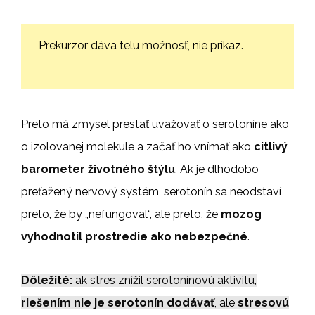
Prekurzor dáva telu možnosť, nie príkaz.
Preto má zmysel prestať uvažovať o serotoníne ako
o izolovanej molekule a začať ho vnímať ako
citlivý
barometer životného štýlu
. Ak je dlhodobo
preťažený nervový systém, serotonín sa neodstaví
preto, že by „nefungoval“, ale preto, že
mozog
vyhodnotil prostredie ako nebezpečné
.
Dôležité:
ak stres znížil serotonínovú aktivitu,
riešením nie je serotonín dodávať
, ale
stresovú