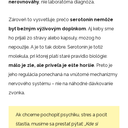
nerovnováhy
, nie laboratórna diagnóza.
Zároveň to vysvetľuje, prečo
serotonín nemôže
byť bežným výživovým doplnkom
. Aj keby sme
ho prijali zo stravy alebo kapsuly, mozog ho
nepoužije. A je to tak dobre. Serotonín je totiž
molekula, pri ktorej platí staré pravidlo biológie:
málo je zle, ale priveľa je ešte horšie
. Preto je
jeho regulácia ponechaná na vnútorné mechanizmy
nervového systému – nie na náhodné dávkovanie
zvonka.
Ak chceme pochopiť psychiku, stres a pocit
šťastia, musíme sa prestať pýtať:
„Kde si