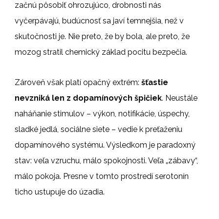
začnú pôsobiť ohrozujúco, drobnosti nás
vyčerpávajú, budúcnosť sa javí temnejšia, než v
skutočnosti je. Nie preto, že by bola, ale preto, že
mozog stratil chemický základ pocitu bezpečia.
Zároveň však platí opačný extrém:
šťastie
nevzniká len z dopamínových špičiek
. Neustále
naháňanie stimulov – výkon, notifikácie, úspechy,
sladké jedlá, sociálne siete – vedie k preťaženiu
dopamínového systému. Výsledkom je paradoxný
stav: veľa vzruchu, málo spokojnosti. Veľa „zábavy“,
málo pokoja. Presne v tomto prostredí serotonín
ticho ustupuje do úzadia.