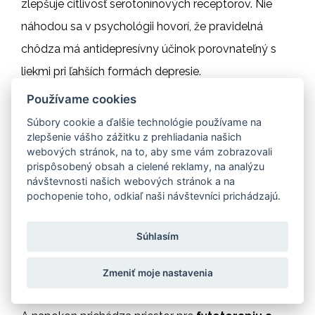
zlepšuje citlivosť serotonínových receptorov. Nie
náhodou sa v psychológii hovorí, že pravidelná
chôdza má antidepresívny účinok porovnateľný s
liekmi pri ľahších formách depresie.
Používame cookies
d) Štvrtou podmienkou je výživa ako podpora,
Súbory cookie a ďalšie technológie používame na
nie ako záchrana
. Telo potrebuje pre syntézu
zlepšenie vášho zážitku z prehliadania našich
webových stránok, na to, aby sme vám zobrazovali
serotonínu prekurzory a kofaktory – aminokyseliny,
prispôsobený obsah a cielené reklamy, na analýzu
návštevnosti našich webových stránok a na
vitamíny skupiny B, horčík, železo. Ak chýbajú,
pochopenie toho, odkiaľ naši návštevníci prichádzajú.
mozog nemá z čoho vyrábať. No ak sú prítomné a
zároveň pretrváva stres, efekt je minimálny.
Preto
Súhlasím
výživa sama o sebe nestačí, ale bez nej to tiež
nejde.
Zmeniť moje nastavenia