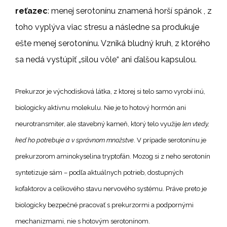
reťazec
: menej serotonínu znamená horší spánok , z
toho vyplýva viac stresu a následne sa produkuje
ešte menej serotonínu. Vzniká bludný kruh, z ktorého
sa nedá vystúpiť „silou vôle“ ani ďalšou kapsulou.
Prekurzor je východisková látka, z ktorej si telo samo vyrobí inú,
biologicky aktívnu molekulu. Nie je to hotový hormón ani
neurotransmiter, ale stavebný kameň, ktorý telo využije
len vtedy,
keď ho potrebuje a v správnom množstve
. V prípade serotonínu je
prekurzorom aminokyselina tryptofán. Mozog si z neho serotonín
syntetizuje sám – podľa aktuálnych potrieb, dostupných
kofaktorov a celkového stavu nervového systému. Práve preto je
biologicky bezpečné pracovať s prekurzormi a podpornými
mechanizmami, nie s hotovým serotonínom.