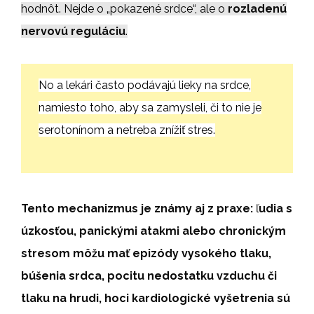
hodnôt. Nejde o „pokazené srdce“, ale o
rozladenú
nervovú reguláciu
.
No a lekári často podávajú lieky na srdce,
namiesto toho, aby sa zamysleli, či to nie je
serotonínom a netreba znížiť stres.
Tento mechanizmus je známy aj z praxe:
ľ
udia s
úzkosťou, panickými atakmi alebo chronickým
stresom môžu mať epizódy vysokého tlaku,
búšenia srdca, pocitu nedostatku vzduchu či
tlaku na hrudi, hoci kardiologické vyšetrenia sú