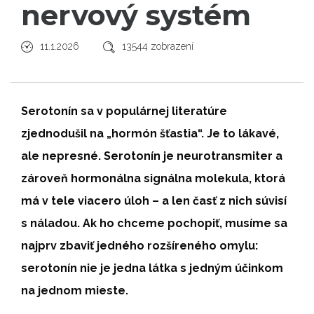
nervový systém
11.1.2026
13544 zobrazení
Serotonín sa v populárnej literatúre
zjednodušil na „hormón šťastia“. Je to lákavé,
ale nepresné. Serotonín je neurotransmiter a
zároveň hormonálna signálna molekula, ktorá
má v tele viacero úloh – a len časť z nich súvisí
s náladou. Ak ho chceme pochopiť, musíme sa
najprv zbaviť jedného rozšíreného omylu:
serotonín nie je jedna látka s jedným účinkom
na jednom mieste.