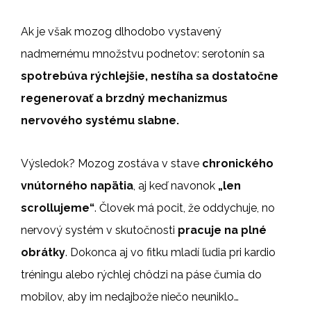
Ak je však mozog dlhodobo vystavený
nadmernému množstvu podnetov: serotonín sa
spotrebúva rýchlejšie, nestíha sa dostatočne
regenerovať a brzdný mechanizmus
nervového systému slabne.
Výsledok? Mozog zostáva v stave
chronického
vnútorného napätia
, aj keď navonok
„len
scrollujeme“
. Človek má pocit, že oddychuje, no
nervový systém v skutočnosti
pracuje na plné
obrátky
. Dokonca aj vo fitku mladí ľudia pri kardio
tréningu alebo rýchlej chôdzi na páse čumia do
mobilov, aby im nedajbože niečo neuniklo…