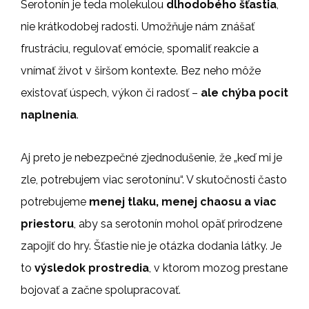
Serotonín je teda molekulou
dlhodobého šťastia
,
nie krátkodobej radosti. Umožňuje nám znášať
frustráciu, regulovať emócie, spomaliť reakcie a
vnímať život v širšom kontexte. Bez neho môže
existovať úspech, výkon či radosť –
ale chýba pocit
naplnenia
.
Aj preto je nebezpečné zjednodušenie, že „keď mi je
zle, potrebujem viac serotonínu“. V skutočnosti často
potrebujeme
menej tlaku, menej chaosu a viac
priestoru
, aby sa serotonín mohol opäť prirodzene
zapojiť do hry. Šťastie nie je otázka dodania látky. Je
to
výsledok prostredia
, v ktorom mozog prestane
bojovať a začne spolupracovať.