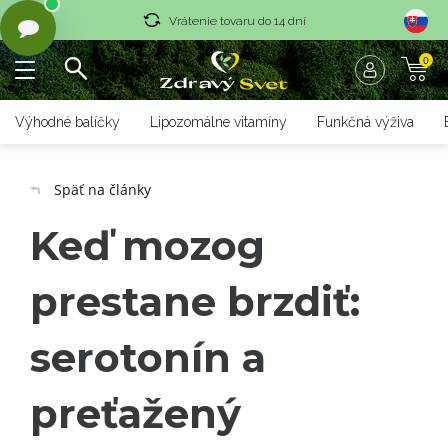
Vrátenie tovaru do 14 dní
0
Rýchle dodanie <36 hod
Doprava nad 70 € zadarmo
Výhodné balíčky
Lipozomálne vitamíny
Funkčná výživa
Vrátenie tovaru do 14 dní
Späť na články
Rýchle dodanie <36 hod
Keď mozog
prestane brzdiť:
serotonín a
preťažený