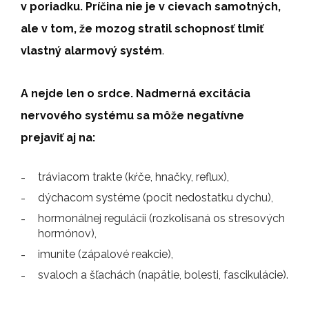
v poriadku. Príčina nie je v cievach samotných,
ale v tom, že
mozog stratil schopnosť tlmiť
vlastný alarmový systém
.
A nejde len o srdce. Nadmerná excitácia
nervového systému sa môže negatívne
prejaviť aj na:
tráviacom trakte (kŕče, hnačky, reflux),
dýchacom systéme (pocit nedostatku dychu),
hormonálnej regulácii (rozkolísaná os stresových
hormónov),
imunite (zápalové reakcie),
svaloch a šľachách (napätie, bolesti, fascikulácie).