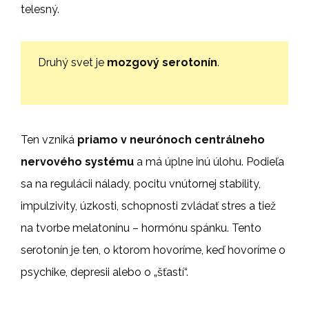
telesný.
Druhý svet je
mozgový serotonín
.
Ten vzniká
priamo v neurónoch centrálneho
nervového systému
a má úplne inú úlohu. Podieľa
sa na regulácii nálady, pocitu vnútornej stability,
impulzivity, úzkosti, schopnosti zvládať stres a tiež
na tvorbe melatonínu – hormónu spánku. Tento
serotonín je ten, o ktorom hovoríme, keď hovoríme o
psychike, depresii alebo o „šťastí“.