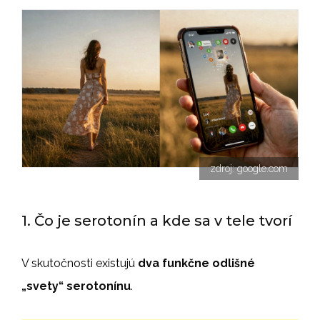
zdroj: google.com
1. Čo je serotonín a kde sa v tele tvorí
V skutočnosti existujú
dva funkčne odlišné
„svety“ serotonínu
.