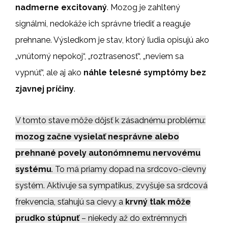
nadmerne excitovaný
. Mozog je zahltený
signálmi, nedokáže ich správne triediť a reaguje
prehnane. Výsledkom je stav, ktorý ľudia opisujú ako
„vnútorný nepokoj“, „roztrasenosť“, „neviem sa
vypnúť“, ale aj ako
náhle telesné symptómy bez
zjavnej príčiny
.
V tomto stave môže dôjsť k zásadnému problému:
mozog začne vysielať nesprávne alebo
prehnané povely autonómnemu nervovému
systému
. To má priamy dopad na srdcovo-cievny
systém. Aktivuje sa sympatikus, zvyšuje sa srdcová
frekvencia, sťahujú sa cievy a
krvný tlak môže
prudko stúpnuť
– niekedy až do extrémnych