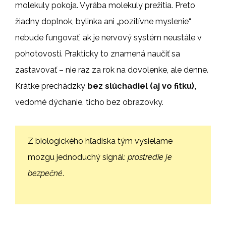
molekuly pokoja. Vyrába molekuly prežitia. Preto
žiadny doplnok, bylinka ani „pozitívne myslenie“
nebude fungovať, ak je nervový systém neustále v
pohotovosti. Prakticky to znamená naučiť sa
zastavovať – nie raz za rok na dovolenke, ale denne.
Krátke prechádzky
bez slúchadiel (aj vo fitku),
vedomé dýchanie, ticho bez obrazovky.
Z biologického hľadiska tým vysielame
mozgu jednoduchý signál:
prostredie je
bezpečné
.