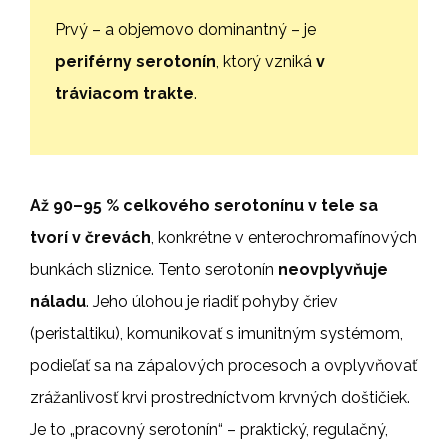
Prvý – a objemovo dominantný – je
periférny serotonín
, ktorý vzniká
v
tráviacom trakte
.
Až 90–95 % celkového serotonínu v tele sa
tvorí v črevách
, konkrétne v enterochromafínových
bunkách sliznice. Tento serotonín
neovplyvňuje
náladu
. Jeho úlohou je riadiť pohyby čriev
(peristaltiku), komunikovať s imunitným systémom,
podieľať sa na zápalových procesoch a ovplyvňovať
zrážanlivosť krvi prostredníctvom krvných doštičiek.
Je to „pracovný serotonín“ – praktický, regulačný,