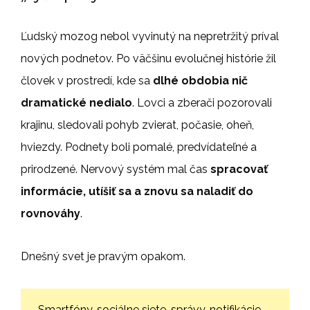
Ľudský mozog nebol vyvinutý na nepretržitý príval
nových podnetov. Po väčšinu evolučnej histórie žil
človek v prostredí, kde sa
dlhé obdobia nič
dramatické nedialo
. Lovci a zberači pozorovali
krajinu, sledovali pohyb zvierat, počasie, oheň,
hviezdy. Podnety boli pomalé, predvídateľné a
prirodzené. Nervový systém mal čas
spracovať
informácie, utíšiť sa a znovu sa naladiť do
rovnováhy
.
Dnešný svet je pravým opakom.
Smartfóny, sociálne siete, správy, notifikácie,