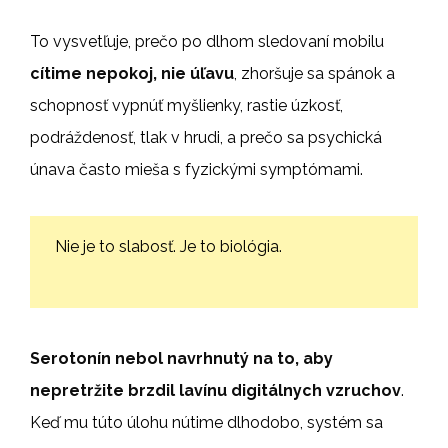
To vysvetľuje, prečo
po dlhom sledovaní mobilu
cítime nepokoj, nie úľavu
, zhoršuje sa spánok a
schopnosť vypnúť myšlienky, rastie úzkosť,
podráždenosť, tlak v hrudi, a prečo sa psychická
únava často mieša s fyzickými symptómami.
Nie je to slabosť. Je to biológia.
Serotonín nebol navrhnutý na to, aby
nepretržite brzdil lavínu digitálnych vzruchov
.
Keď mu túto úlohu nútime dlhodobo, systém sa