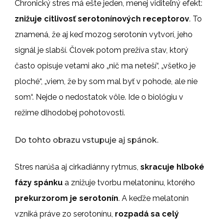
Chronický stres má ešte jeden, menej viditeľný efekt:
znižuje citlivosť serotonínových receptorov
. To
znamená, že aj keď mozog serotonín vytvorí, jeho
signál je slabší. Človek potom prežíva stav, ktorý
často opisuje vetami ako „nič ma neteší“, „všetko je
ploché“, „viem, že by som mal byť v pohode, ale nie
som“. Nejde o nedostatok vôle. Ide o biológiu v
režime dlhodobej pohotovosti.
Do tohto obrazu vstupuje aj spánok.
Stres narúša aj cirkadiánny rytmus,
skracuje hlboké
fázy spánku
a znižuje tvorbu melatonínu, ktorého
prekurzorom je serotonín
. A keďže melatonín
vzniká práve zo serotonínu,
rozpadá sa celý