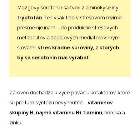
Mozgový serotonín sa tvorí z aminokyseliny
tryptofán
. Ten však telo v stresovom režime
presmeruje inam – do produkcie stresových
metabolitov a zápalových mediátorov. Inými
slovami:
stres kradne suroviny, z ktorých
by sa serotonín mal vyrábať
.
Zároveň dochádza k vyčerpávaniu kofaktorov, ktoré
sú pre túto syntézu nevyhnutné –
vitamínov
skupiny B, najmä vitamínu B1 tiaminu
, horčíka a
zinku.