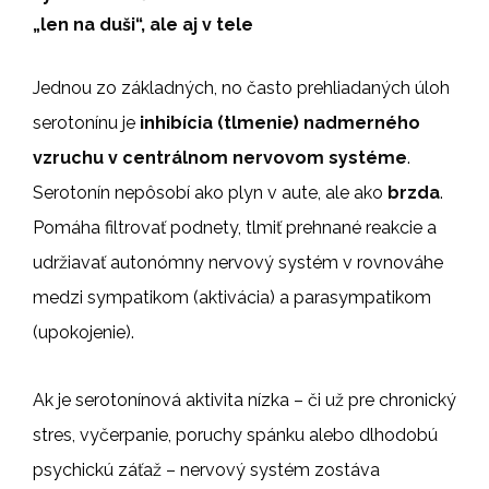
„len na duši“, ale aj v tele
Jednou zo základných, no často prehliadaných úloh
serotonínu je
inhibícia (tlmenie) nadmerného
vzruchu v centrálnom nervovom systéme
.
Serotonín nepôsobí ako plyn v aute, ale ako
brzda
.
Pomáha filtrovať podnety, tlmiť prehnané reakcie a
udržiavať autonómny nervový systém v rovnováhe
medzi sympatikom (aktivácia) a parasympatikom
(upokojenie).
Ak je serotonínová aktivita nízka – či už pre chronický
stres, vyčerpanie, poruchy spánku alebo dlhodobú
psychickú záťaž – nervový systém zostáva