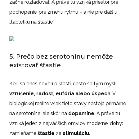
začne rozlaďovať. A práve tu vzniká priestor pre
pochopenie, pre zmenu rytmu – a nie pre ďalšiu
„tabletku na šťastie“.
5. Prečo bez serotonínu nemôže
existovať šťastie
Keď sa dnes hovorí o šťastí, často sa tým myslí
vzrušenie, radosť, eufória alebo úspech
. V
biologickej realite však tieto stavy nestoja primárne
na serotoníne, ale skôr na
dopamíne
. A práve tu
vzniká jeden z najväčších omylov modernej doby:
zamieňame
šťastie
za
stimuláciu
.