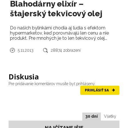
Blahodárny elixír –
štajerský tekvicový olej
Do našich bylinkární chodia aj ľudia s efektom
hypermarketov, keď porovnávajú len cenu a nie
produkt. Pre mnohých je to len tekvicový olej...
5.11.2013
28874 zobrazení
Diskusia
Pre pridávanie komentárov musíte byť prihlásený.
PRIHLÁSIŤ SA
30 dní
Všetky
NAJČÍTANEJŠIE