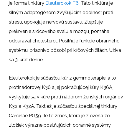
je forma tinktúry
Eleuterokok T6
. Táto tinktúra je
silným adaptogénom zvyšujúcim odolnosť proti
stresu, upokojuje nervovú sústavu. Zlepšuje
prekrvenie srdcového svalu a mozgu, pomáha
odbúravať cholesterol. Posilňuje funkcie obranného
systému, priaznivo pôsobí pri kŕčových žilách. Užíva
sa 3-krát denne.
Eleuterokok je súčasťou kúr z gemmoterapie, a to
protinádorovej K36 a jej pokračujúcej kúry K36A,
vyskytuje sa v kúre proti nádorom ženských orgánov
K32 a K32A. Taktiež je súčasťou špeciálnej tinktúry
Carcinae PG59. Je to zmes, ktorá je zložená zo
zložiek výrazne posilňujúcich obranné systémy