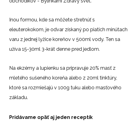
obchodíkov - Bylinkární Zdravý svet.
Inou formou, kde sa môžete stretnúť s
eleuterokokom, je odvar získaný po piatich minútach
varu z jednej lyžice koreňov v 500ml vody. Ten sa
užíva 15-30ml 3-krát denne pred jedlom.
Na ekzémy a lupienku sa pripravuje 20% masť z
mletého sušeného koreňa alebo z 20ml tinktúry,
ktoré sa rozmiešajú v 100g tuku alebo masťového
základu.
Pridávame opäť aj jeden receptík