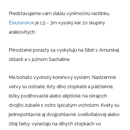
Predstavujeme vám ďalšiu výnimočnú rastlinku.
Eleuterokok
je 1,5 - 3m vysoký ker zo skupiny
arálkovitých.
Prirodzené porasty sa vyskytujú na Sibíri v Amurskej
oblasti a v južnom Sachaline.
Má bohato vyvinutý koreňový systém. Nadzemné
vetvy sú ostnaté, listy dlho stopkaté a päťčlenné,
lístky podlhovasté alebo eliptické, na okrajoch
dvojito zubaté s ostro špicatým vrcholom. Kvety sú
jednopohlavné aj dvojpohlavné, svetlofialovej alebo
žltej farby, vyrastajú na dlhých stopkách vo