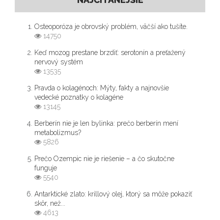
Osteoporóza je obrovský problém, väčší ako tušíte.
14750
Keď mozog prestane brzdiť: serotonín a preťažený
nervový systém
13535
Pravda o kolagénoch: Mýty, fakty a najnovšie
vedecké poznatky o kolagéne
13145
Berberín nie je len bylinka: prečo berberín mení
metabolizmus?
5826
Prečo Ozempic nie je riešenie – a čo skutočne
funguje
5540
Antarktické zlato: krillový olej, ktorý sa môže pokaziť
skôr, než...
4613