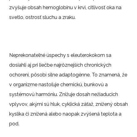
zvyšuje obsah hemoglobínu v krvi, citlivosť oka na
svetlo, ostrosť sluchu a zraku.
Neprekonateľné úspechy s eleuterokokom sa
dosiahli aj pri liečbe najrôznejších chronických
ochorení, pôsobí silne adaptogénne. To znamená, že
v organizme nastoľuje chemickú, bunkovú a
systémovú harmóniu. Znižuje dosah nežiaducich
vplyvov, akými sú hluk, cyklická záťaž, znížený obsah
kyslíka či znížená alebo naopak zvýšená teplota a
pod.