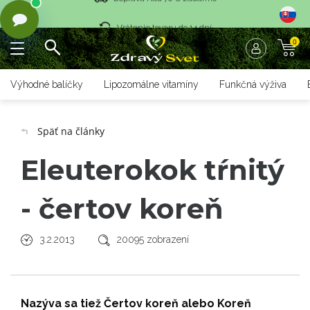
Vrátenie tovaru do 14 dní
0
Rýchle dodanie <36 hod
Doprava nad 70 € zadarmo
Výhodné balíčky
Lipozomálne vitamíny
Funkčná výživa
Vrátenie tovaru do 14 dní
Späť na články
Rýchle dodanie <36 hod
Eleuterokok tŕnitý
- čertov koreň
3.2.2013
20095 zobrazení
Nazýva sa tiež Čertov koreň alebo Koreň