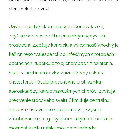
eleuterokok poznali.
Užíva sa pri fyzickom a psychickom zaťažení,
zvyšuje odolnosť voči nepriaznivým vplyvom
prostredia, zlepšuje kondíciu a výkonnosť. Vhodný je
tiež pri rekonvalescencii po infekčných chorobách,
operáciách, tuberkulóze aj chorobách z ožiarenia.
Slúži na liečbu cukrovky, znižuje krvný cukor a
cholesterol. Pôsobí preventívne proti vzniku
aterosklerózy, kardiovaskulárnych chorôb, zvyšuje
prekrvenie srdcového svalu. Stimuluje centrálnu
nervovú sústavu, mozgovú činnosť, zvyšuje
zásobovanie mozgu kyslíkom, a tým obmedzuje
možnosť vzniku náhlej mozgovej príhody.