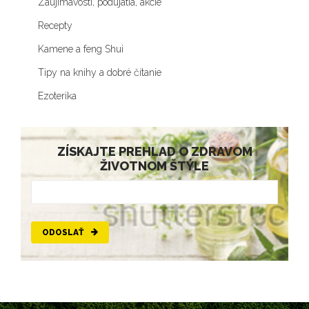
Zaujímavosti, podujatia, akcie
Recepty
Kamene a feng Shui
Tipy na knihy a dobré čítanie
Ezoterika
ZÍSKAJTE PREHLAD O ZDRAVOM
ŽIVOTNOM ŠTÝLE
ODOSLAŤ