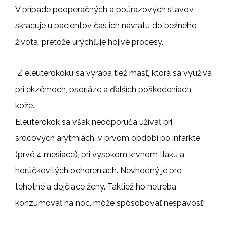
V prípade pooperačných a poúrazových stavov
skracuje u pacientov čas ich návratu do bežného
života, pretože urýchľuje hojivé procesy.
Z eleuterokoku sa vyrába tiež masť, ktorá sa využíva
pri ekzémoch, psoriáze a ďalších poškodeniach
kože.
Eleuterokok sa však neodporúča užívať pri
srdcových arytmiách, v prvom období po infarkte
(prvé 4 mesiace), pri vysokom krvnom tlaku a
horúčkovitých ochoreniach. Nevhodný je pre
tehotné a dojčiace ženy. Taktiež ho netreba
konzumovať na noc, môže spôsobovať nespavosť!