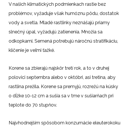
V našich klimatických podmienkach rastie bez
problémov, vyžaduje však humóznu pôdu, dostatok
vody a svetla. Mladé rastlinky neznášajú priamy
slnečný úpal, vyžadujú zatienenia. Množia sa
odkopkami. Semená potrebujú náročnú stratifikáciu,
klíčenie je veľmi ťažké.
Korene sa zbierajú najskôr tretí rok, a to v druhej
polovici septembra alebo v októbri, asi tretina, aby
rastlina prežila. Korene sa premyjú, rozrežú na kúsky
o dĺžke 10-12 cm a sušia sa v tme v sušiarňach pri
teplote do 70 stupňov.
Najvhodnejším spôsobom konzumácie eleuterokoku