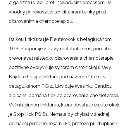
organizmu v boji proti nežiaducim procesom. Je
vhodný pri rekovalescencii, chráni bunky pred
ožarovaním a chemoterapiou.
Ďalšou tinktúrou je Eleuterokok s betaglukánom
TG6. Podporuje zdravý metabolizmus, pomáha
prekonávať následky ožarovania a chemoterapie,
pozitívne ovplyvňuje syndróm chronickej únavy.
Nájdete ho aj v tinktúre pod názvom Ofenz s
betaglukánom TG51. Likviduje kvasinku Candidu
albicans, pomáha tiež po ožarovaní a chemoterapii.
Veľmi účinnou tinktúrou, ktorá obsahuje eleuterokok
je Stop Kok PG 61. Nemala by chýbať v žiadnej
domácej prírodnej lekárničke, pretože pri chrípkach