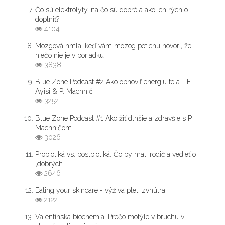
Čo sú elektrolyty, na čo sú dobré a ako ich rýchlo
doplniť?
4104
Mozgová hmla, keď vám mozog potichu hovorí, že
niečo nie je v poriadku
3838
Blue Zone Podcast #2 Ako obnoviť energiu tela - F.
Ayisi & P. Machnič
3252
Blue Zone Podcast #1 Ako žiť dlhšie a zdravšie s P.
Machničom
3026
Probiotiká vs. postbiotiká: Čo by mali rodičia vedieť o
„dobrých...
2646
Eating your skincare - výživa pleti zvnútra
2122
Valentínska biochémia: Prečo motýle v bruchu v