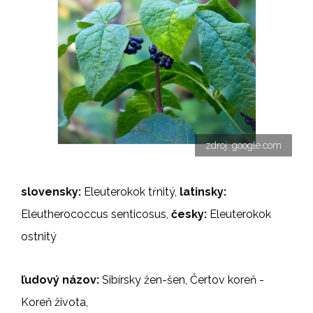
zdroj: google.com
slovensky:
Eleuterokok tŕnitý,
latinsky:
Eleutherococcus senticosus,
česky:
Eleuterokok
ostnitý
ľudový názov:
Sibírsky žen-šen, Čertov koreň -
Koreň života,