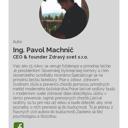
Autor
Ing. Pavol Machnič
CEO & founder Zdravý svet s.r.o.
Viac ako 15 rokov sa venuje fytoterapii a prírodnej liečbe.
Je prezidentom Slovenskej bylinkárskej komory a člen
slovenského syndikátu novinárov.Špecializuje sa na
prírodnú liečbu boreliózy. Píše o zdraví, zdravom
životnom štýle a prevencii chorôb pomocou prírodných
metód moderného bylinkárstva.Práve liečivé rastliny budú
v modernom svete zohrávať stále dôležitejšiu úlohu v
rámci prevencie, najmä prenosných chorôb.Liečivé
rastliny sú tu pre nás od vekov a bude dôležité, aby sme
poznatky o nich preniesli aj do budúcnosti. To je jednou z
hlavných vízií autora do budúcnosti.Zaoberá sa tiež
psychológiou a filozofiou.