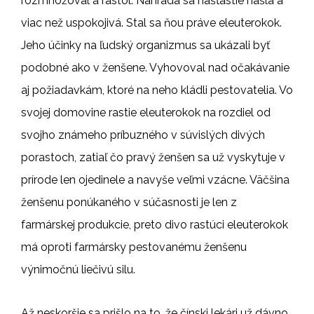
rozmnožoval a rástol. Náhrada sa našťastie našla a
viac než uspokojivá. Stal sa ňou práve eleuterokok.
Jeho účinky na ľudský organizmus sa ukázali byť
podobné ako v ženšene. Vyhovoval nad očakávanie
aj požiadavkám, ktoré na neho kládli pestovatelia. Vo
svojej domovine rastie eleuterokok na rozdiel od
svojho známeho príbuzného v súvislých divých
porastoch, zatiaľ čo pravý ženšen sa už vyskytuje v
prírode len ojedinele a navyše veľmi vzácne. Väčšina
ženšenu ponúkaného v súčasnosti je len z
farmárskej produkcie, preto divo rastúci eleuterokok
má oproti farmársky pestovanému ženšenu
výnimočnú liečivú silu.
Až neskoršie sa prišlo na to, že čínski lekári už dávno