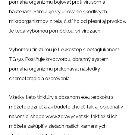
pomáha organizmu bojovať proti vírusom a
baktériám. Stimuluje vylučovanie škodlivých
mikroorganizmov z tela, čistí ho od plesní aj prvokov.
Je teda výbornou pomôckou pri virózach.
Výbornou tinktúrou je Leukostop s betaglukánom
TG 50. Posilňuje krvotvorbu, obranný systém,
pomáha organizmu prekonávať následky
chemoterapie a ožarovania.
Všetky tieto tinktúry s obsahom eleuterokoku si
môžete pozrieť a ak budete chcieť, tak aj objednať v
našom e-shope www.zdravysvet.sk, taktiež si ich
môžete zakúpiť v sieťach našich kamenných