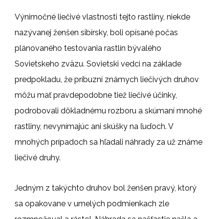
Výnimočné liečivé vlastnosti tejto rastliny, niekde
nazývanej ženšen sibírsky, boli opísané počas
plánovaného testovania rastlín bývalého
Sovietskeho zväzu. Sovietski vedci na základe
predpokladu, že príbuzní známych liečivých druhov
môžu mať pravdepodobne tiež liečivé účinky,
podrobovali dôkladnému rozboru a skúmaní mnohé
rastliny, nevynímajúc ani skúšky na ľuďoch. V
mnohých prípadoch sa hľadali náhrady za už známe
liečivé druhy.
Jedným z takýchto druhov bol ženšen pravý, ktorý
sa opakovane v umelých podmienkach zle