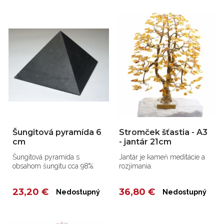
Šungitová pyramída 6
Stromček šťastia - A3
cm
- jantár 21cm
Šungitová pyramída s
Jantár je kameň meditácie a
obsahom šungitu cca 98%.
rozjímania.
23,20 €
36,80 €
Nedostupný
Nedostupný