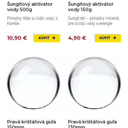
Šungitový aktivátor
Šungitový aktivátor
vody 500g
vody 150g
Prírodný filter a čistič vody z
Šungit drť – prírodný minerál
Karélie.
pre očistu vody a energie.
10,90 €
4,90 €
KÚPIŤ
KÚPIŤ
Pravá krištáľová guľa
Pravá krištáľová guľa
150mm
130mm