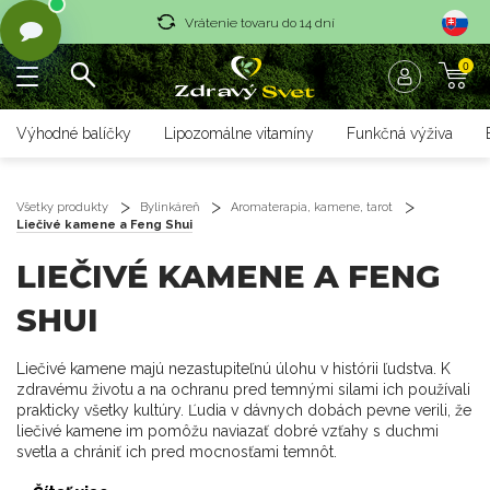
Vrátenie tovaru do 14 dní
0
Rýchle dodanie <36 hod
Doprava nad 70 € zadarmo
Výhodné balíčky
Lipozomálne vitamíny
Funkčná výživa
Vrátenie tovaru do 14 dní
Rýchle dodanie <36 hod
Všetky produkty
Bylinkáreň
Aromaterapia, kamene, tarot
Liečivé kamene a Feng Shui
LIEČIVÉ KAMENE A FENG
SHUI
Liečivé kamene majú nezastupiteľnú úlohu v histórii ľudstva. K
zdravému životu a na ochranu pred temnými silami ich používali
prakticky všetky kultúry. Ľudia v dávnych dobách pevne verili, že
liečivé kamene im pomôžu naviazať dobré vzťahy s duchmi
svetla a chrániť ich pred mocnosťami temnôt.