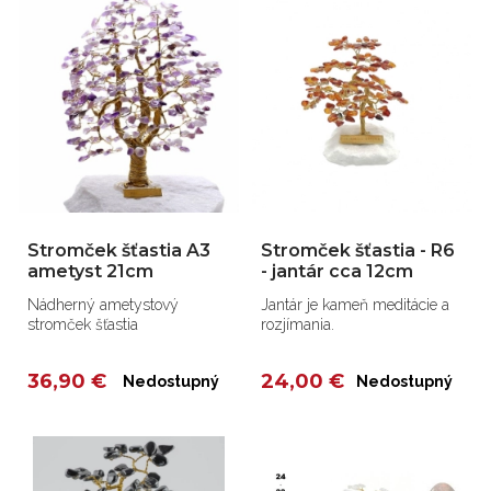
Stromček šťastia A3
Stromček šťastia - R6
ametyst 21cm
- jantár cca 12cm
Nádherný ametystový
Jantár je kameň meditácie a
stromček šťastia
rozjímania.
36,90 €
24,00 €
Nedostupný
Nedostupný