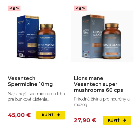
-15 %
-15 %
Vesantech
Lions mane
Spermidine 10mg
Vesantech super
mushrooms 60 cps
Najsilnejší spermidine na trhu
Prírodná živina pre neuróny a
pre bunkové čistenie,
mozog
autofágiu
45,00 €
KÚPIŤ
27,90 €
KÚPIŤ