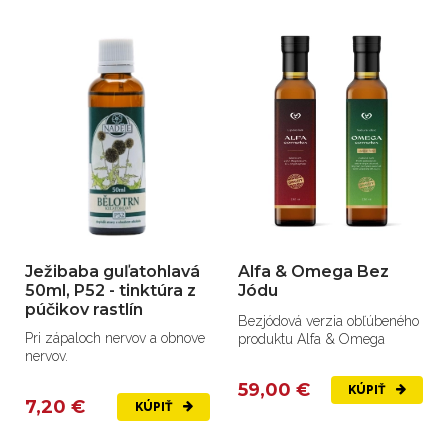
Ježibaba guľatohlavá
Alfa & Omega Bez
50ml, P52 - tinktúra z
Jódu
púčikov rastlín
Bezjódová verzia obľúbeného
Pri zápaloch nervov a obnove
produktu Alfa & Omega
nervov.
59,00 €
KÚPIŤ
7,20 €
KÚPIŤ