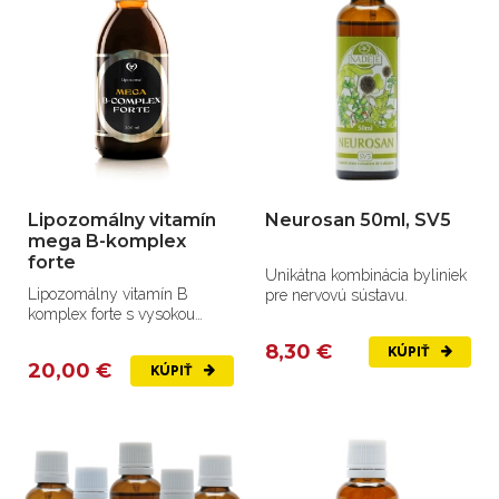
Lipozomálny vitamín
Neurosan 50ml, SV5
mega B-komplex
forte
Unikátna kombinácia byliniek
Lipozomálny vitamín B
pre nervovú sústavu.
komplex forte s vysokou
vstrebateľnosťou
8,30 €
KÚPIŤ
20,00 €
KÚPIŤ