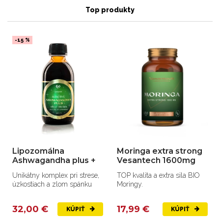
Top produkty
-15 %
Lipozomálna
Moringa extra strong
Ashwagandha plus +
Vesantech 1600mg
Unikátny komplex pri strese,
TOP kvalita a extra sila BIO
úzkostiach a zlom spánku
Moringy.
32,00 €
17,99 €
KÚPIŤ
KÚPIŤ