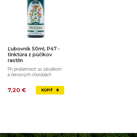
Ľubovník 50ml, P47 -
tinktúra z púčikov
rastlín
Pri problémoch so žalúdkom
a nervových chorobách.
7,20 €
KÚPIŤ