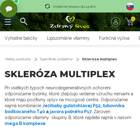
Vrátenie tovaru do 14 dní
0
Rýchle dodanie <36 hod
Doprava nad 70 € zadarmo
Výhodné balíčky
Lipozomálne vitamíny
Funkčná výživa
Vrátenie tovaru do 14 dní
Rýchle dodanie <36 hod
Všetky produkty
Špecifické problémy
Skleróza multiplex
SKLERÓZA MULTIPLEX
Pri všetkých typoch neurodegeneratívných ochorení
odporúčame bylinky, ktoré zlepšujú vedenie vzruchu nervami a
ktoré majú pozitívny vplyv na mozgové centrá. Odporúčame
najmä kombinácie
Ježibaby guľatohlavej P52
,
ľubovníka
bodkovaného T40
a
javora poľného P17.
Źároveň
odporúčame vitamíny skupiny B, ktoré nájdete najmä v našom
mega B komplexe
.