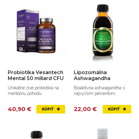
Probiotika Vesantech
Lipozomálna
Mental 50 miliard CFU
Ashwagandha
Unikátne živé probiotiká na
Bioaktívna ashwagandha s
mentálnu pohodu
najvyšším percentom
withanoidov na trhu
40,90 €
22,00 €
KÚPIŤ
KÚPIŤ