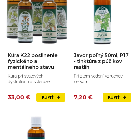
Kúra K22 posilnenie
Javor poľný 50ml, P17
fyzického a
- tinktúra z púčikov
mentálneho stavu
rastlín
Kúra pri svalových
Pri zlom vedení vzruchov
dystrofiách a skleróze
nervami.
multiplex.
33,00 €
7,20 €
KÚPIŤ
KÚPIŤ