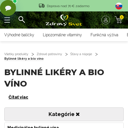
Doprava nad 70 € zadarmo
Vrátenie tovaru do 14 dní
0
Rýchle dodanie <36 hod
Výhodné balíčky
Lipozomálne vitamíny
Funkčná výživa
Doprava nad 70 € zadarmo
Vrátenie tovaru do 14 dní
Všetky produkty
Zdravé potraviny
Šťavy a nápoje
Bylinné likéry a bio víno
Rýchle dodanie <36 hod
BYLINNÉ LIKÉRY A BIO
VÍNO
Čítať viac
Kategórie
Medicinálne bylinné vína