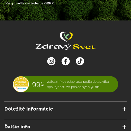
účely podľa nariadenia GDPR.
99
zákazníkov odporúča podľa dotazníka
%
spokojnosti za posledných 90 dní
Dôležité informácie
O nás
Obchodné podmienky
Ďalšie info