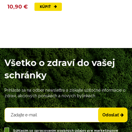
10,90 €
KÚPIŤ
Všetko o zdraví do vašej
schránky
Prihláste sa na odber newslettra a získajte užitočné informácie o
zdraví, akciových ponukách a nových bylinkách.
Odoslať
Súhlasím so spracovaním
osobných údajov
pre marketingové