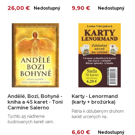
26,00 €
9,90 €
Nedostupný
Nedostupný
Andělé, Bozi, Bohyně -
Karty - Lenormand
kniha a 45 karet - Toni
(karty + brožúrka)
Carmine Salerno
Patria k obľúbeným druhom
Týchto 45 nádherne
kariet určených na
ilustrovaných kariet vám
vykladanie a veštenie.
pomôže
6,60 €
Nedostupný