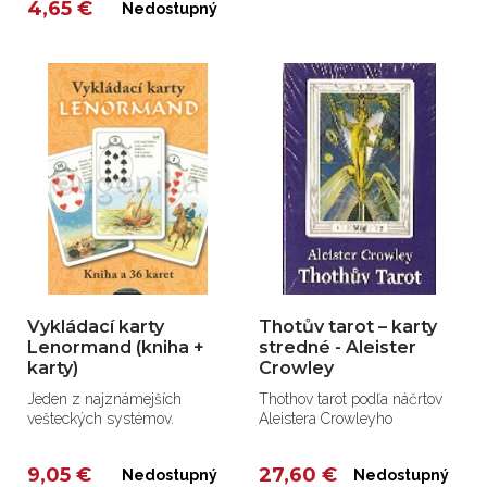
4,65 €
Nedostupný
Vykládací karty
Thotův tarot – karty
Lenormand (kniha +
stredné - Aleister
karty)
Crowley
Jeden z najznámejších
Thothov tarot podľa náčrtov
vešteckých systémov.
Aleistera Crowleyho
9,05 €
27,60 €
Nedostupný
Nedostupný