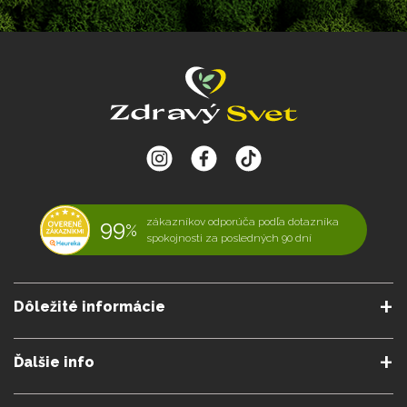
99
zákazníkov odporúča podľa dotazníka
%
spokojnosti za posledných 90 dní
Dôležité informácie
O nás
Obchodné podmienky
Ďalšie info
Reklamačné podmienky
Podmienky predplatného
Poradne
Semináre a kurzy