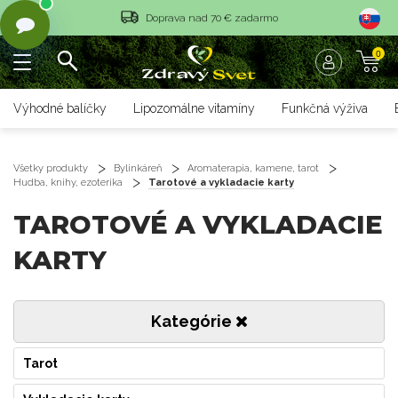
Vrátenie tovaru do 14 dní
0
Rýchle dodanie <36 hod
Doprava nad 70 € zadarmo
Výhodné balíčky
Lipozomálne vitamíny
Funkčná výživa
Vrátenie tovaru do 14 dní
Rýchle dodanie <36 hod
Všetky produkty
Bylinkáreň
Aromaterapia, kamene, tarot
Hudba, knihy, ezoterika
Tarotové a vykladacie karty
TAROTOVÉ A VYKLADACIE
KARTY
Kategórie
Tarot