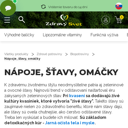
Vrátenie tovaru do 14 dní
0
Rýchle dodanie <36 hod
Doprava nad 70 € zadarmo
Výhodné balíčky
Lipozomálne vitamíny
Funkčná výživa
Vrátenie tovaru do 14 dní
Rýchle dodanie <36 hod
Všetky produkty
Zdravé potraviny
Biopotraviny
Nápoje, šťavy, omáčky
NÁPOJE, ŠŤAVY, OMÁČKY
K zdravému životnému štýlu neodmysliteľne patria aj zeleninové
a ovocné šťavy. Najnovší trend v odšťavovaní naštartoval éru
zakysaných zeleninových štiav.
Pri
kvasení
sa dodávajú živé
kultúry kvasiniek, ktoré vytvoria "živé šťavy".
Takéto šťavy sú
zaujímavé nielen zo zdravotného benefitu, ktoré nám šťavy dajú,
ale šťavy sú oveľa chutnejšie, ako čerstvo odšťavené šťavy.
Treba len vyskúšať a budete ich milovať.
Sú základom
detoxikačných kúr -
Jarná očista tela i mysle
.