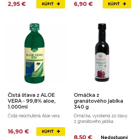
2,95 €
6,90 €
KÚPIŤ
KÚPIŤ
Čistá šťava z ALOE
Omáčka z
VERA - 99,8% aloe,
granátového jablka
1.000ml
340 g
Čistá neochutená Aloe vera.
Omáčka, vyrobená zo šťavy
z granátového jablka.
16,90 €
KÚPIŤ
8,50 €
Nedostupný