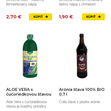
fermentovaný nápoj.
obilný nápoj s chmeľom .
2,70 €
1,90 €
KÚPIŤ
KÚPIŤ
ALOE VERA s
Arónia šťava 100% BIO
čučoriedkovou šťavou
0,7 l
Aloe Vera s čučoriedkovou
Čistá šťava z plodov arónie
šťavou je kvalitný prírodný
nápoj.