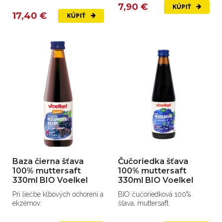
7,90 €
KÚPIŤ
17,40 €
KÚPIŤ
Baza čierna šťava
Čučoriedka šťava
100% muttersaft
100% muttersaft
330ml BIO Voelkel
330ml BIO Voelkel
Pri liečbe kĺbových ochorení a
BIO čučoriedková 100%
ekzémov.
šťava, muttersaft.