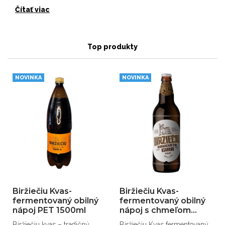
Čítať viac
Top produkty
NOVINKA
NOVINKA
Biržiečiu Kvas-
Biržiečiu Kvas-
fermentovaný obilný
fermentovaný obilný
nápoj PET 1500ml
nápoj s chmeľom
500ml
Biržiečiu kvas – tradičný
Biržiečiu Kvas fermentovaný