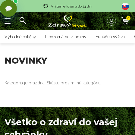
Vrátenie tovaru do 14 dní
0
Rýchle dodanie <36 hod
Doprava nad 70 € zadarmo
Výhodné balíčky
Lipozomálne vitamíny
Funkčná výživa
Vrátenie tovaru do 14 dní
Rýchle dodanie <36 hod
NOVINKY
Kategória je prázdna. Skúste prosím inú kategóriu.
Všetko o zdraví do vašej
schránky