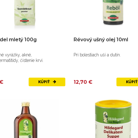
el mletý 100g
Révový ušný olej 10ml
é vyrážky, akné,
Pri bolestiach uší a dutín.
rmatitídy, čistenie krvi.
 €
12,70 €
KÚPIŤ
KÚPI