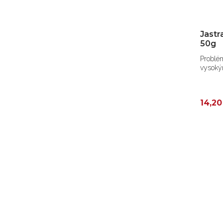
Jastr
50g
Problémy s
vysoký
14,20