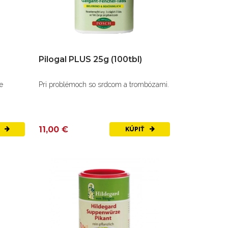
Pilogal PLUS 25g (100tbl)
e
Pri problémoch so srdcom a trombózami.
11,00 €
Ť
KÚPIŤ