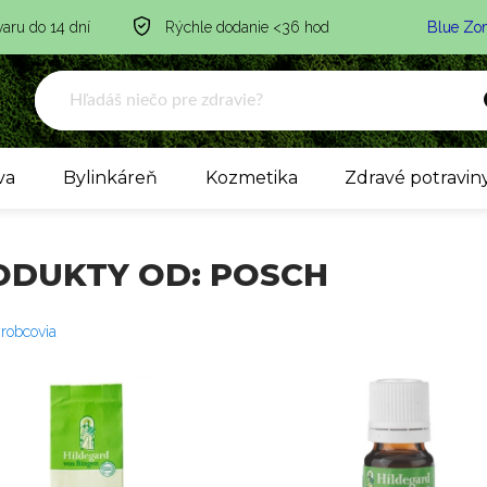
varu do 14 dní
Rýchle dodanie <36 hod
Blue Zo
va
Bylinkáreň
Kozmetika
Zdravé potravin
ODUKTY OD: POSCH
ýrobcovia