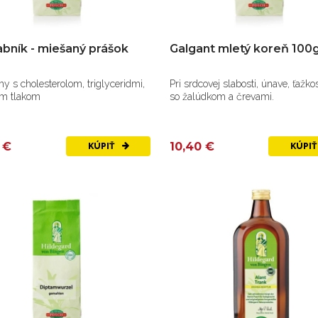
abník - miešaný prášok
Galgant mletý koreň 100
 cholesterolom, triglyceridmi,
Pri srdcovej slabosti, únave, ťažkostiach
m tlakom
so žalúdkom a črevami.
 €
10,40 €
KÚPIŤ
KÚPI