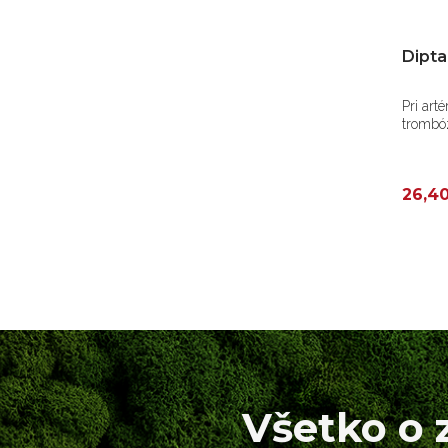
Dipta
Pri art
trombó
26,4
Všetko o 