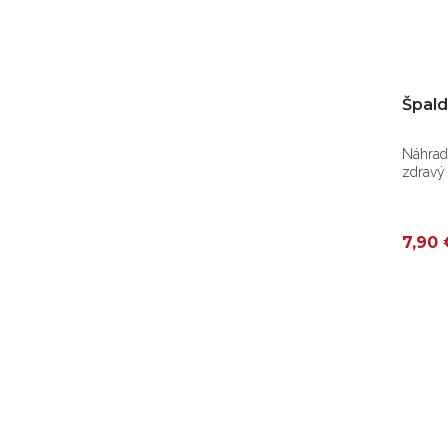
Špald
Náhrada
zdravý 
7,90 