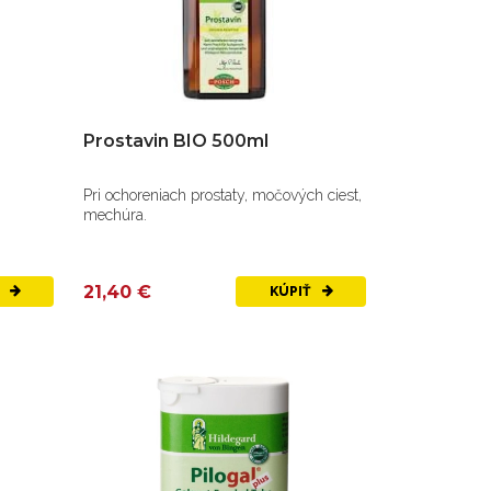
Prostavin BIO 500ml
Pri ochoreniach prostaty, močových ciest,
mechúra.
21,40 €
Ť
KÚPIŤ