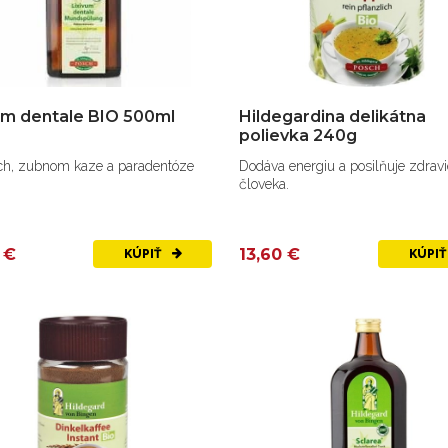
um dentale BIO 500ml
Hildegardina delikátna
polievka 240g
och, zubnom kaze a paradentóze
Dodáva energiu a posilňuje zdravi
človeka.
 €
13,60 €
KÚPIŤ
KÚPI