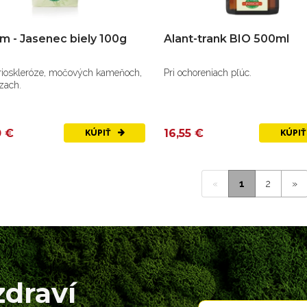
m - Jasenec biely 100g
Alant-trank BIO 500ml
érioskleróze, močových kameňoch,
Pri ochoreniach pľúc.
zach.
0 €
16,55 €
KÚPIŤ
KÚPI
«
1
2
»
zdraví