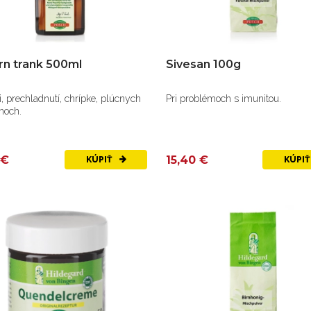
n trank 500ml
Sivesan 100g
li, prechladnutí, chrípke, plúcnych
Pri problémoch s imunitou.
moch.
 €
15,40 €
KÚPIŤ
KÚPI