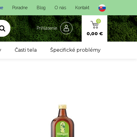
ne
Poradne
Blog
O nás
Kontakt
0
Prihlásenie
0,00 €
y
Časti tela
Špecifické problémy