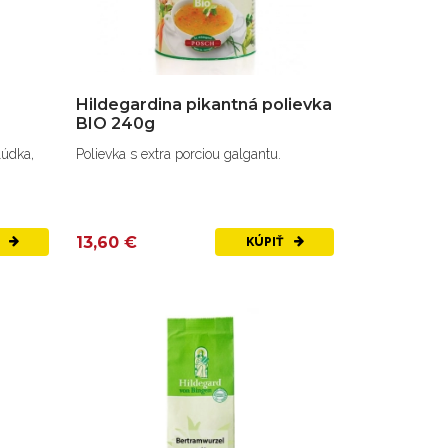
Hildegardina pikantná polievka
BIO 240g
lúdka,
Polievka s extra porciou galgantu.
13,60 €
Ť
KÚPIŤ