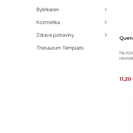
Bylinkáreň
Kozmetika
Zdravé potraviny
Quend
Thesaurum Templaris
Na kožn
neurode
11,20