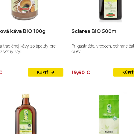
ová káva BIO 100g
Sclarea BIO 500ml
 tradičnej kávy zo špaldy pre
Pri gastritíde, vredoch, ochrane ža
životný štýl.
čriev.
€
19,60 €
KÚPIŤ
KÚPI