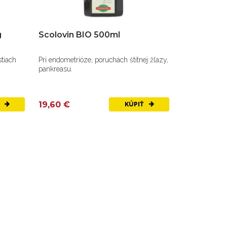
g
Scolovin BIO 500ml
Pri endometrióze, poruchách štítnej žľazy,
pankreasu.
19,60 €
Ť
KÚPIŤ