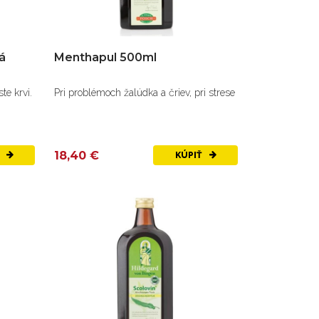
á
Menthapul 500ml
te krvi.
Pri problémoch žalúdka a čriev, pri strese
18,40 €
Ť
KÚPIŤ