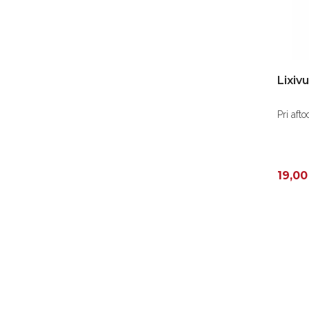
Lixiv
Pri aft
19,00