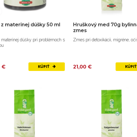
z materinej dúšky 50 ml
Hruškový med 70g bylinn
zmes
 materinej dúšky pri problémoch s
Zmes pri detoxikácii, migréne, očis
ou
 €
21,00 €
KÚPIŤ
KÚPI