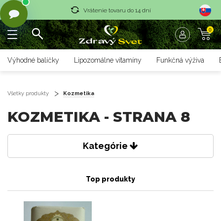
Vrátenie tovaru do 14 dní
0
Rýchle dodanie <36 hod
Doprava nad 70 € zadarmo
Výhodné balíčky
Lipozomálne vitamíny
Funkčná výživa
Vrátenie tovaru do 14 dní
Rýchle dodanie <36 hod
Všetky produkty
Kozmetika
KOZMETIKA - STRANA 8
Kategórie
Top produkty