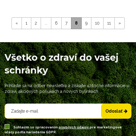
«
1
2
...
6
7
8
9
10
11
»
Všetko o zdraví do vašej
schránky
Prihláste sa na odber newslettra a získajte užitočné informácie o
zdraví, akciových ponukách a nových bylinkách.
Odoslať
Súhlasím so spracovaním
osobných údajov
pre marketingové
účely podľa nariadenia GDPR.