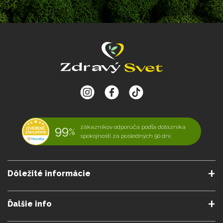
99
zákazníkov odporúča podľa dotazníka
%
spokojnosti za posledných 90 dní
Dôležité informácie
O nás
Obchodné podmienky
Ďalšie info
Reklamačné podmienky
Podmienky predplatného