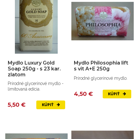
Mydlo Luxury Gold
Mydlo Philosophia lift
Soap 250g - s 23 kar.
s vit A+E 250g
zlatom
Prírodné glycerínové mydlo.
Prírodné glycerínové mydlo -
limitovaná edícia.
4,50 €
KÚPIŤ
5,50 €
KÚPIŤ