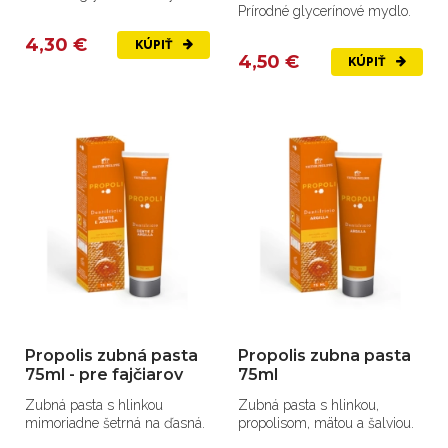
Prírodné glycerínové mydlo.
4,30 €
KÚPIŤ
4,50 €
KÚPIŤ
Propolis zubná pasta
Propolis zubna pasta
75ml - pre fajčiarov
75ml
Zubná pasta s hlinkou
Zubná pasta s hlinkou,
mimoriadne šetrná na ďasná.
propolisom, mätou a šalviou.