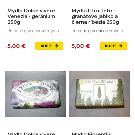
Mydlo Dolce vivere
Mydlo Il frutteto -
Venezia - geránium
granátové jablko a
250g
čierna ríbezla 250g
Prírodné glycerínové mydlo.
Prírodné glycerínové mydlo.
5,00 €
5,00 €
KÚPIŤ
KÚPIŤ
Mydlo Dolce vivere
Mydlo Fiorentini