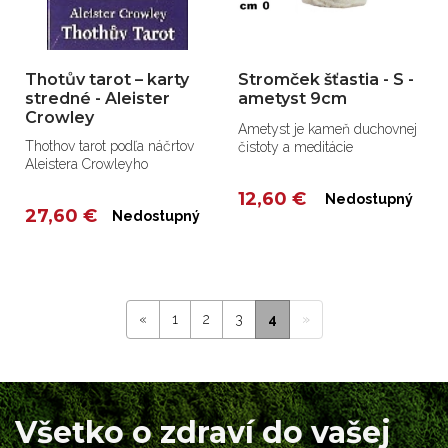
Thotův tarot – karty
Stromček šťastia - S -
stredné - Aleister
ametyst 9cm
Crowley
Ametyst je kameň duchovnej
Thothov tarot podľa náčrtov
čistoty a meditácie
Aleistera Crowleyho
12,60 €
Nedostupný
27,60 €
Nedostupný
«
1
2
3
4
»
Všetko o zdraví do vašej