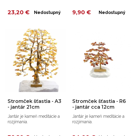
príjemných a pôsobivých
melódií,...
23,20 €
9,90 €
Nedostupný
Nedostupný
Stromček šťastia - A3
Stromček šťastia - R6
- jantár 21cm
- jantár cca 12cm
Jantár je kameň meditácie a
Jantár je kameň meditácie a
rozjímania.
rozjímania.