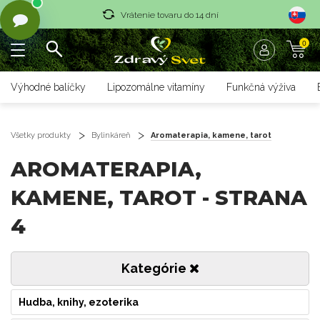
Vrátenie tovaru do 14 dní
0
Rýchle dodanie <36 hod
Doprava nad 70 € zadarmo
Výhodné balíčky
Lipozomálne vitamíny
Funkčná výživa
Vrátenie tovaru do 14 dní
Rýchle dodanie <36 hod
Všetky produkty
Bylinkáreň
Aromaterapia, kamene, tarot
AROMATERAPIA,
KAMENE, TAROT - STRANA
4
Kategórie
Hudba, knihy, ezoterika