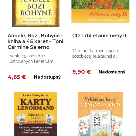
Andělé, Bozi, Bohyně -
CD Trblietanie nehy II
kniha a 45 karet - Toni
Carmine Salerno
72 minút harmonizujúco
Týchto 45 nádherne
pôsobiacej relaxačnej a
ilustrovaných kariet vám
meditačnej hudby
pomôže
9,90 €
Nedostupný
4,65 €
Nedostupný