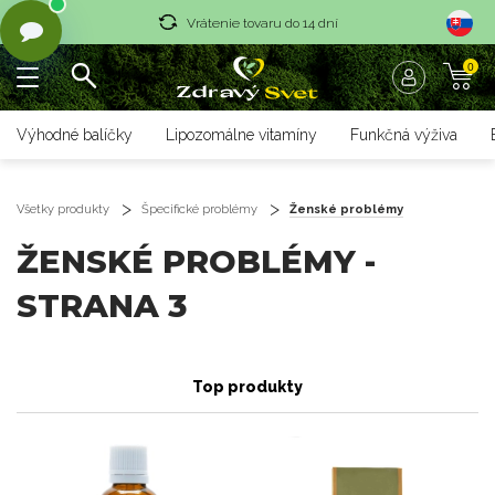
Vrátenie tovaru do 14 dní
0
Rýchle dodanie <36 hod
Doprava nad 70 € zadarmo
Výhodné balíčky
Lipozomálne vitamíny
Funkčná výživa
Vrátenie tovaru do 14 dní
Rýchle dodanie <36 hod
Všetky produkty
Špecifické problémy
Ženské problémy
ŽENSKÉ PROBLÉMY -
STRANA 3
Top produkty