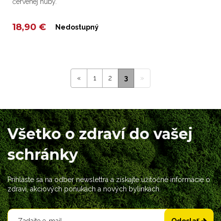
červenej huby.
18,90 €
Nedostupný
«
1
2
3
»
Všetko o zdraví do vašej
schránky
Prihláste sa na odber newslettra a získajte užitočné informácie o
zdraví, akciových ponukách a nových bylinkách.