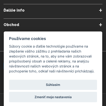
O nás
Obchodné podmienky
Ďalšie info
Reklamačné podmienky
Podmienky predplatného
Poradne
Semináre a kurzy
Ochrana osobných údajov
Kontakt
Obchod
Blog
Alergény
Cookies nastavenia
Doprava a platba
Poštovné do zahraničia
Používame cookies
Gemmoterapia
Kamenné predajne
Nakupuj bezpečne
Veľkoobchod
Súbory cookie a ďalšie technológie používame na
Považská Bystrica v Kauflande
Považská Bystrica Mpark
zlepšenie vášho zážitku z prehliadania našich
webových stránok, na to, aby sme vám zobrazovali
Záruka kvality
Žilina
Čadca
prispôsobený obsah a cielené reklamy, na analýzu
návštevnosti našich webových stránok a na
pochopenie toho, odkiaľ naši návštevníci prichádzajú.
Platobné metódy
Súhlasím
Zmeniť moje nastavenia
© Copyright 2008-2026 ZdravýSvet.sk
Všetky práva vyhradené.