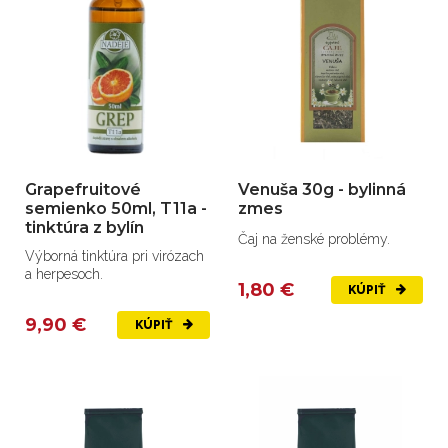
Grapefruitové
Venuša 30g - bylinná
semienko 50ml, T11a -
zmes
tinktúra z bylín
Čaj na ženské problémy.
Výborná tinktúra pri virózach
a herpesoch.
1,80 €
KÚPIŤ
9,90 €
KÚPIŤ