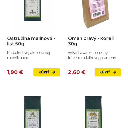
Ostružina malinová -
Oman pravý - koreň
list 50g
30g
Pri bolestivej alebo silnej
vykašliavanie, poruchy
menštruácii.
trávenia a látkovej premeny
1,90 €
2,60 €
KÚPIŤ
KÚPIŤ