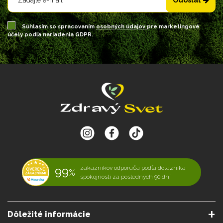
Odoslať
Súhlasím so spracovaním
osobných údajov
pre marketingové
účely podľa nariadenia GDPR.
99
zákazníkov odporúča podľa dotazníka
%
spokojnosti za posledných 90 dní
Dôležité informácie