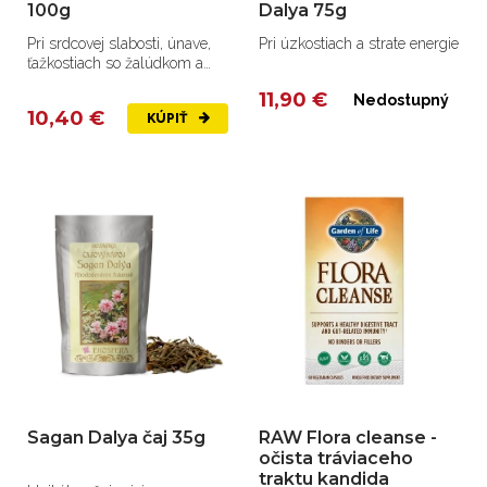
100g
Dalya 75g
Pri srdcovej slabosti, únave,
Pri úzkostiach a strate energie
ťažkostiach so žalúdkom a
črevami.
11,90 €
Nedostupný
10,40 €
KÚPIŤ
Sagan Dalya čaj 35g
RAW Flora cleanse -
očista tráviaceho
traktu kandida