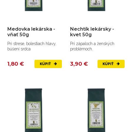
Medovka lekárska -
Nechtík lekársky -
vňať 50g
kvet 50g
Pri strese, bolestiach hlavy,
Pri zápaloch a ženských
búšení srdca
problémoch.
1,80 €
3,90 €
KÚPIŤ
KÚPIŤ