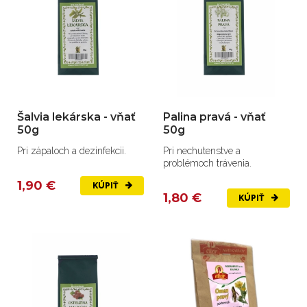
Šalvia lekárska - vňať
Palina pravá - vňať
50g
50g
Pri zápaloch a dezinfekcii.
Pri nechutenstve a
problémoch trávenia.
1,90 €
KÚPIŤ
1,80 €
KÚPIŤ