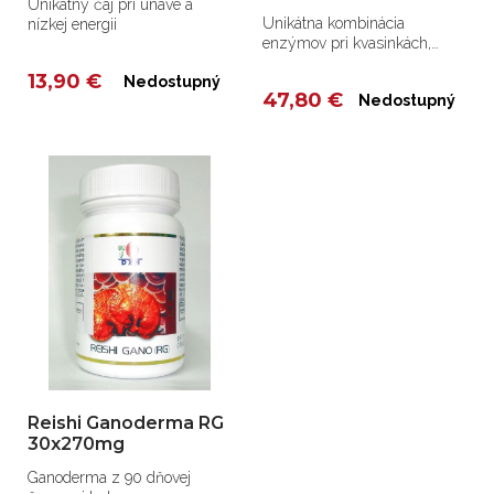
Unikátny čaj pri únave a
Unikátna kombinácia
nízkej energii
enzýmov pri kvasinkách,
vrátane candidy.
13,90 €
Nedostupný
47,80 €
Nedostupný
Reishi Ganoderma RG
30x270mg
Ganoderma z 90 dňovej