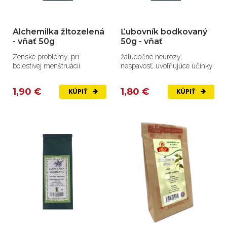
Alchemilka žltozelená
Ľubovník bodkovaný
- vňať 50g
50g - vňať
Ženské problémy, pri
žalúdočné neurózy,
bolestivej menštruácii.
nespavosť, uvoľňujúce účinky
1,90 €
1,80 €
KÚPIŤ
KÚPIŤ