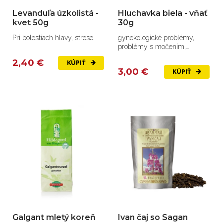
Levanduľa úzkolistá -
Hluchavka biela - vňať
kvet 50g
30g
Pri bolestiach hlavy, strese.
gynekologické problémy,
problémy s močením,
ekzémami
2,40 €
KÚPIŤ
3,00 €
KÚPIŤ
Galgant mletý koreň
Ivan čaj so Sagan