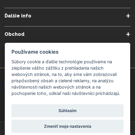
O nás
Obchodné podmienky
Ďalšie info
Reklamačné podmienky
Podmienky predplatného
Poradne
Semináre a kurzy
Ochrana osobných údajov
Kontakt
Obchod
Blog
Alergény
Cookies nastavenia
Doprava a platba
Poštovné do zahraničia
Používame cookies
Gemmoterapia
Kamenné predajne
Nakupuj bezpečne
Veľkoobchod
Súbory cookie a ďalšie technológie používame na
Považská Bystrica v Kauflande
Považská Bystrica Mpark
zlepšenie vášho zážitku z prehliadania našich
webových stránok, na to, aby sme vám zobrazovali
Záruka kvality
Žilina
Čadca
prispôsobený obsah a cielené reklamy, na analýzu
návštevnosti našich webových stránok a na
pochopenie toho, odkiaľ naši návštevníci prichádzajú.
Platobné metódy
Súhlasím
Zmeniť moje nastavenia
© Copyright 2008-2026 ZdravýSvet.sk