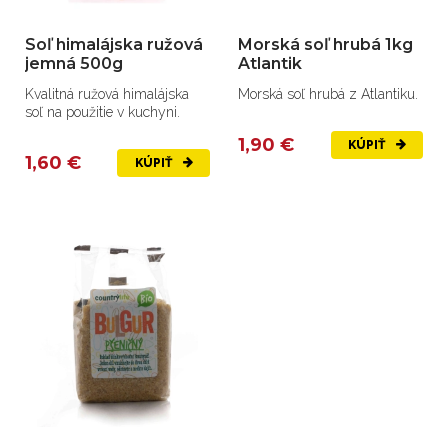
Soľ himalájska ružová
Morská soľ hrubá 1kg
jemná 500g
Atlantik
Kvalitná ružová himalájska
Morská soľ hrubá z Atlantiku.
soľ na použitie v kuchyni.
1,90 €
KÚPIŤ
1,60 €
KÚPIŤ