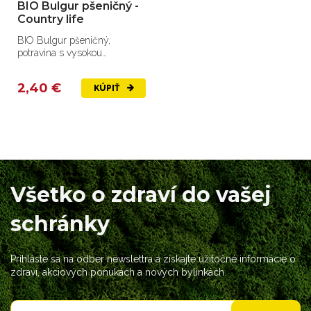
BIO Bulgur pšeničný -
Country life
BIO Bulgur pšeničný,
potravina s vysokou
nutričnou hodnotou.
2,40 €
KÚPIŤ
Všetko o zdraví do vašej
schránky
Prihláste sa na odber newslettra a získajte užitočné informácie o
zdraví, akciových ponukách a nových bylinkách.