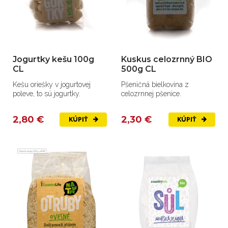
Jogurtky kešu 100g
Kuskus celozrnný BIO
CL
500g CL
Kešu oriešky v jogurtovej
Pšeničná bielkovina z
poleve, to sú jogurtky.
celozrnnej pšenice.
2,80 €
2,30 €
KÚPIŤ
KÚPIŤ