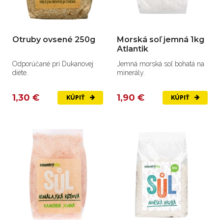
Otruby ovsené 250g
Morská soľ jemná 1kg
Atlantik
Odporúčané pri Dukanovej
Jemná morská soľ bohatá na
diéte.
minerály.
1,30 €
1,90 €
KÚPIŤ
KÚPIŤ