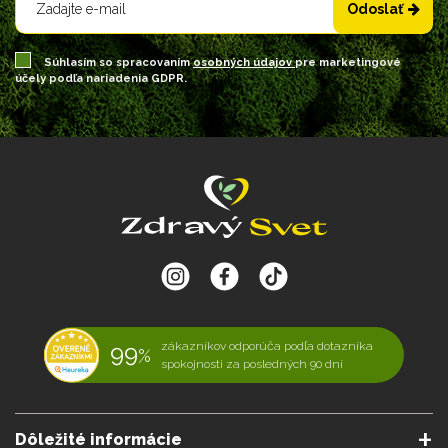
Odoslať
Súhlasím so spracovaním
osobných údajov
pre marketingové
účely podľa nariadenia GDPR.
99
zákazníkov odporúča podľa dotazníka
%
spokojnosti za posledných 90 dní
Dôležité informácie