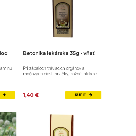
lod
Betonika lekárska 35g - vňať
itamínu
Pri zápaloch tráviacich orgánov a
močových ciest, hnačky, kožné infekcie,...
1,40 €
Ť
KÚPIŤ