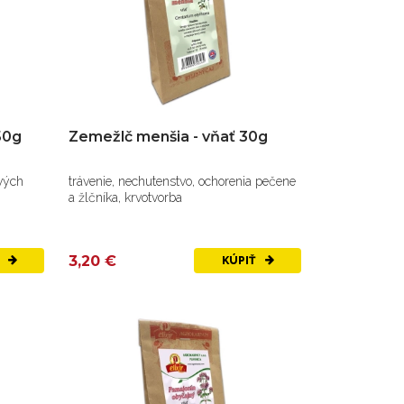
50g
Zemežlč menšia - vňať 30g
ových
trávenie, nechutenstvo, ochorenia pečene
a žlčníka, krvotvorba
3,20 €
Ť
KÚPIŤ