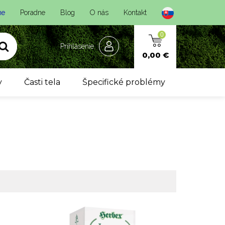
ne
Poradne
Blog
O nás
Kontakt
0
Prihlásenie
0,00 €
y
Časti tela
Špecifické problémy