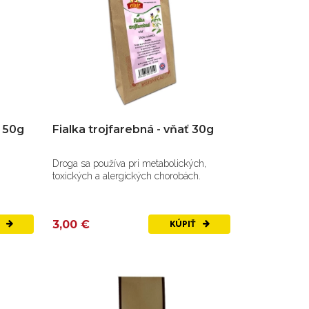
d 50g
Fialka trojfarebná - vňať 30g
Droga sa používa pri metabolických,
toxických a alergických chorobách.
3,00 €
Ť
KÚPIŤ