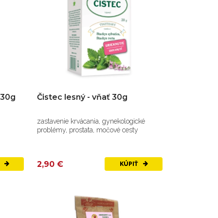
 30g
Čistec lesný - vňať 30g
zastavenie krvácania, gynekologické
problémy, prostata, močové cesty
2,90 €
Ť
KÚPIŤ