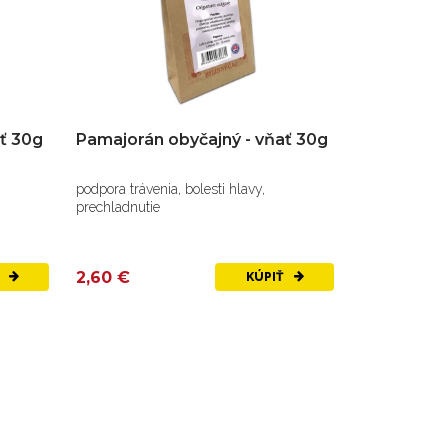
ať 30g
Pamajorán obyčajný - vňať 30g
podpora trávenia, bolesti hlavy,
prechladnutie
2,60 €
Ť
KÚPIŤ