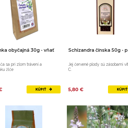
ka obyčajná 30g - vňať
Schizandra čínska 50g - p
a sa pri zlom trávení a
Jej červené plody sú zásobami v
aku žlče
C.
€
5,80 €
KÚPIŤ
KÚPI