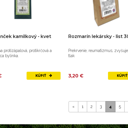
ček kamilkový - kvet
Rozmarín lekársky - list 
a protizápalová, protikŕčová a
Prekrvenie, reumatizmus, zvyšuje
ca bylinka.
tlak
€
3,20 €
KÚPIŤ
KÚPI
«
1
2
3
4
5