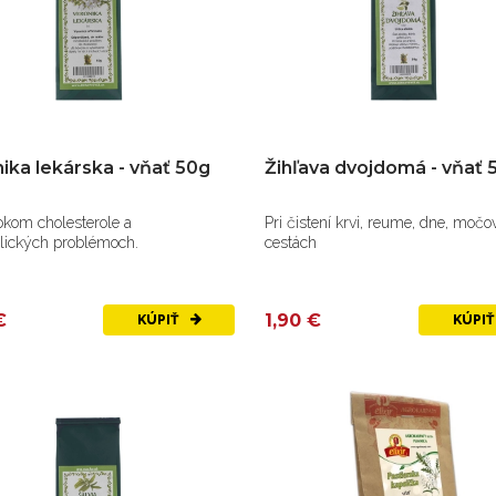
ika lekárska - vňať 50g
Žihľava dvojdomá - vňať 
okom cholesterole a
Pri čistení krvi, reume, dne, moč
lických problémoch.
cestách
€
1,90 €
KÚPIŤ
KÚPI