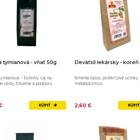
 tymianová - vňať 50g
Deväťsil lekársky - koreň
tymianová – bylinný čaj na
tlmenie kašľa, protikŕčové účinky,
e cesty, trávenie a podporu
metabolizmus
.
€
2,60 €
KÚPIŤ
KÚPI