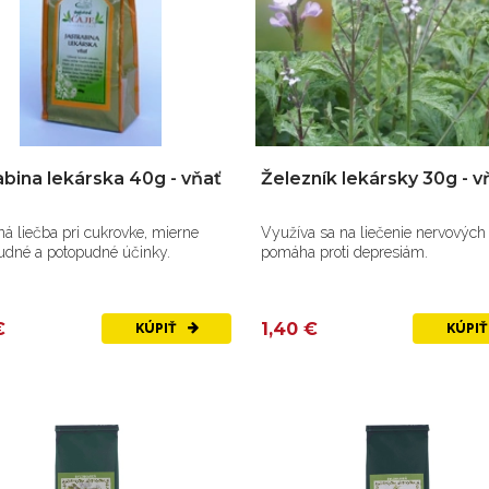
abina lekárska 40g - vňať
Železník lekársky 30g - v
á liečba pri cukrovke, mierne
Využíva sa na liečenie nervových
dné a potopudné účinky.
pomáha proti depresiám.
€
1,40 €
KÚPIŤ
KÚPI