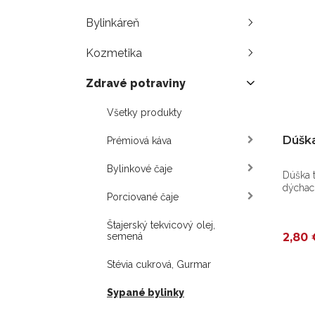
Bylinkáreň
Kozmetika
Zdravé potraviny
Všetky produkty
Dúška
Prémiová káva
Bylinkové čaje
Dúška 
dýchaci
Porciované čaje
imunity
Štajerský tekvicový olej,
2,80 
semená
Stévia cukrová, Gurmar
Sypané bylinky