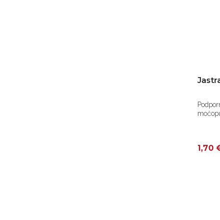
Jastr
Podporn
močopu
1,70 