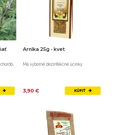
ňať
Arnika 25g - kvet
 chorôb,
Má výborné dezinfekčné účinky.
3,90 €
Ť
KÚPIŤ