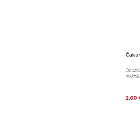
Čakan
Odporúč
nedost
2,60 