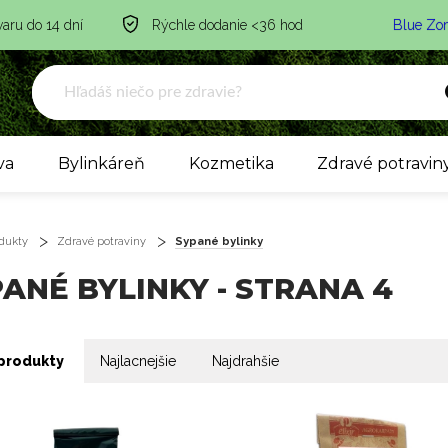
varu do 14 dní
Rýchle dodanie <36 hod
Blue Zo
va
Bylinkáreň
Kozmetika
Zdravé potravin
dukty
Zdravé potraviny
Sypané bylinky
ANÉ BYLINKY - STRANA 4
produkty
Najlacnejšie
Najdrahšie