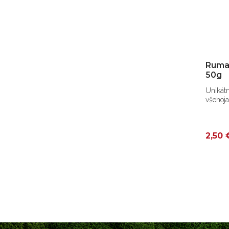
Ruman
50g
Unikátn
všehoja
2,50 