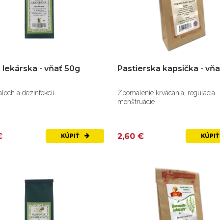
a lekárska - vňať 50g
Pastierska kapsička - vň
aloch a dezinfekcii.
Zpomalenie krvácania, regulácia
menštruácie
€
2,60 €
KÚPIŤ
KÚPI