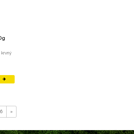
30g
 krvný
Ť
6
»