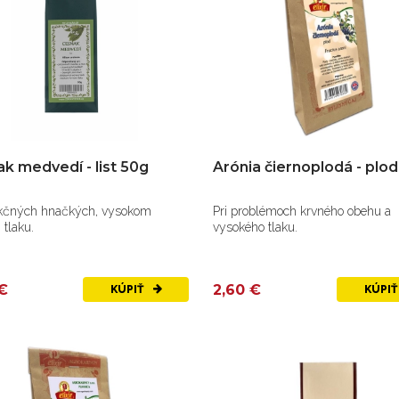
k medvedí - list 50g
Arónia čiernoplodá - plo
fekčných hnačkých, vysokom
Pri problémoch krvného obehu a
tlaku.
vysokého tlaku.
€
2,60 €
KÚPIŤ
KÚPI